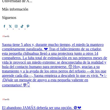
Universidad de A...
Más información
Síguenos
Saona tiene 5 años y, durante mucho tiempo, el miedo la mantuvo
completamente paralizada. 💔 Tras el fallecimiento de su criador,
esta pequeña chihuahua llegó a una protectora junto a otros 14
compañeros. La falta total de estimulación en sus primeros meses de
vida le provocó un miedo extremo: se desconectaba de la realidad y
huía del contacto humano para protegerse. 🥺 Hoy, gracias a su
tratamiento y a la ayuda de los otros perros del refugio —de los que
aprende cada día—, Saona empieza a descubrir lo que es vivir. 🐾✨
¡Déjale un mensaje de apoyo a esta pequeña valiente en
comentarios! 💬👇
El abandono JAMÁS debería ser una opción. 🚫💔