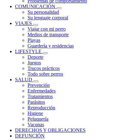
Problemas de comportamiento
COMUNICACIÓN
Su personalidad
Su lenguaje corporal
VIAJES
Viajar con mi perro
Medios de transporte
Playas
Guardería y residencias
LIFESTYLE
Deporte
Juegos
Trucos prácticos
Todo sobre perros
SALUD
Prevención
Enfermedades
Tratamientos
Parásitos
Reproducción
Higiene
Peluquería
Vacunas
DERECHOS Y OBLIGACIONES
DEFUNCIÓN