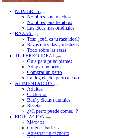
NOMBRES
Nombres para machos
Nombres para hembras
Las ideas más originales
RAZAS
Test: ¿cuál es tu raza ideal?
Razas cruzadas y mestizos
Todo sobre las razas
TU PERRO IDEAL
Guía para principiantes
Adoptar un perro
Comprar un perro
La llegada del perro a casa
ALIMENTACIÓN
Adultos
Cachorros
Barf y dietas naturales
Recetas
¿Mi perro puede comer...?
EDUCACIÓN
Métodos
Órdenes básicas
Adiestrar un cachorro