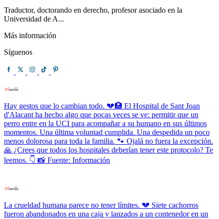
Traductor, doctorando en derecho, profesor asociado en la
Universidad de A...
Más información
Síguenos
Hay gestos que lo cambian todo. 💔🏥 El Hospital de Sant Joan
d'Alacant ha hecho algo que pocas veces se ve: permitir que un
perro entre en la UCI para acompañar a su humano en sus últimos
momentos. Una última voluntad cumplida. Una despedida un poco
menos dolorosa para toda la familia. 🐾 Ojalá no fuera la excepción.
🙏 ¿Crees que todos los hospitales deberían tener este protocolo? Te
leemos. 👇 📸 Fuente: Información
La crueldad humana parece no tener límites. 💔 Siete cachorros
fueron abandonados en una caja y lanzados a un contenedor en un