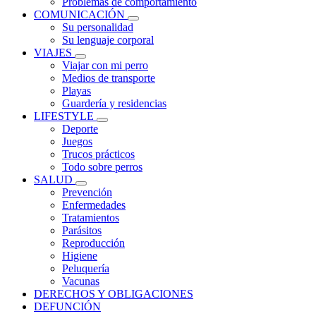
Problemas de comportamiento
COMUNICACIÓN
Su personalidad
Su lenguaje corporal
VIAJES
Viajar con mi perro
Medios de transporte
Playas
Guardería y residencias
LIFESTYLE
Deporte
Juegos
Trucos prácticos
Todo sobre perros
SALUD
Prevención
Enfermedades
Tratamientos
Parásitos
Reproducción
Higiene
Peluquería
Vacunas
DERECHOS Y OBLIGACIONES
DEFUNCIÓN