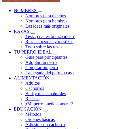
NOMBRES
Nombres para machos
Nombres para hembras
Las ideas más originales
RAZAS
Test: ¿cuál es tu raza ideal?
Razas cruzadas y mestizos
Todo sobre las razas
TU PERRO IDEAL
Guía para principiantes
Adoptar un perro
Comprar un perro
La llegada del perro a casa
ALIMENTACIÓN
Adultos
Cachorros
Barf y dietas naturales
Recetas
¿Mi perro puede comer...?
EDUCACIÓN
Métodos
Órdenes básicas
Adiestrar un cachorro