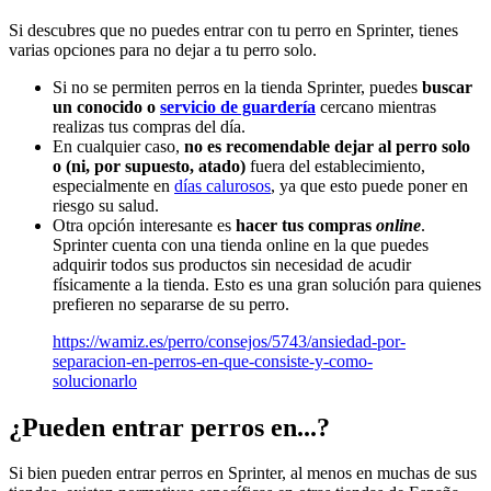
Si descubres que no puedes entrar con tu perro en Sprinter, tienes
varias opciones para no dejar a tu perro solo.
Si no se permiten perros en la tienda Sprinter, puedes
buscar
un conocido o
servicio de guardería
cercano mientras
realizas tus compras del día.
En cualquier caso,
no es recomendable dejar al perro solo
o (ni, por supuesto, atado)
fuera del establecimiento,
especialmente en
días calurosos
, ya que esto puede poner en
riesgo su salud.
Otra opción interesante es
hacer tus compras
online
.
Sprinter cuenta con una tienda online en la que puedes
adquirir todos sus productos sin necesidad de acudir
físicamente a la tienda. Esto es una gran solución para quienes
prefieren no separarse de su perro.
https://wamiz.es/perro/consejos/5743/ansiedad-por-
separacion-en-perros-en-que-consiste-y-como-
solucionarlo
¿Pueden entrar perros en...?
Si bien pueden entrar perros en Sprinter, al menos en muchas de sus