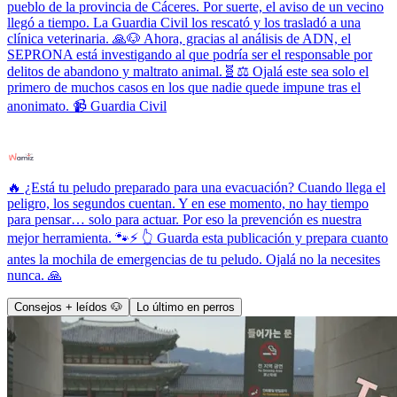
pueblo de la provincia de Cáceres. Por suerte, el aviso de un vecino
llegó a tiempo. La Guardia Civil los rescató y los trasladó a una
clínica veterinaria. 🙏🐶 Ahora, gracias al análisis de ADN, el
SEPRONA está investigando al que podría ser el responsable por
delitos de abandono y maltrato animal.🧬⚖️ Ojalá este sea solo el
primero de muchos casos en los que nadie quede impune tras el
anonimato. 📹 Guardia Civil
🔥 ¿Está tu peludo preparado para una evacuación? Cuando llega el
peligro, los segundos cuentan. Y en ese momento, no hay tiempo
para pensar… solo para actuar. Por eso la prevención es nuestra
mejor herramienta. 🐾⚡ 👆 Guarda esta publicación y prepara cuanto
antes la mochila de emergencias de tu peludo. Ojalá no la necesites
nunca. 🙏
Consejos + leídos 🐶
Lo último en perros