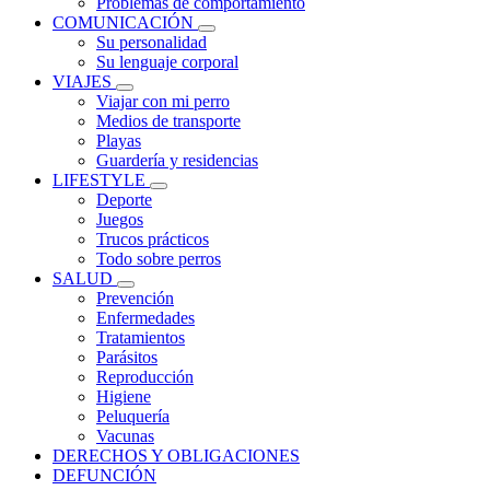
Problemas de comportamiento
COMUNICACIÓN
Su personalidad
Su lenguaje corporal
VIAJES
Viajar con mi perro
Medios de transporte
Playas
Guardería y residencias
LIFESTYLE
Deporte
Juegos
Trucos prácticos
Todo sobre perros
SALUD
Prevención
Enfermedades
Tratamientos
Parásitos
Reproducción
Higiene
Peluquería
Vacunas
DERECHOS Y OBLIGACIONES
DEFUNCIÓN