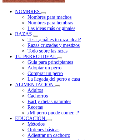
NOMBRES
Nombres para machos
Nombres para hembras
Las ideas más originales
RAZAS
Test: ¿cuál es tu raza ideal?
Razas cruzadas y mestizos
Todo sobre las razas
TU PERRO IDEAL
Guía para principiantes
Adoptar un perro
Comprar un perro
La llegada del perro a casa
ALIMENTACIÓN
Adultos
Cachorros
Barf y dietas naturales
Recetas
¿Mi perro puede comer...?
EDUCACIÓN
Métodos
Órdenes básicas
Adiestrar un cachorro