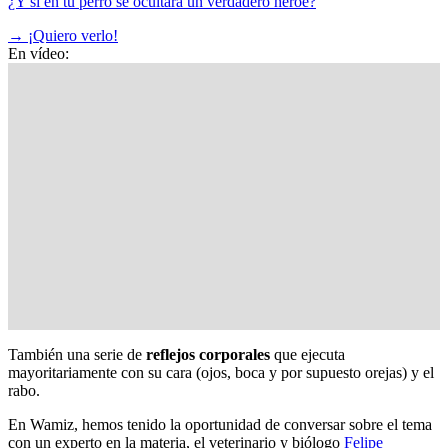
¿Y si en tu perro se ocultara un verdadero héroe?
→
¡Quiero verlo!
En vídeo:
También una serie de
reflejos corporales
que ejecuta
mayoritariamente con su cara (ojos, boca y por supuesto orejas) y el
rabo.
En Wamiz, hemos tenido la oportunidad de conversar sobre el tema
con un experto en la materia, el veterinario y biólogo
Felipe