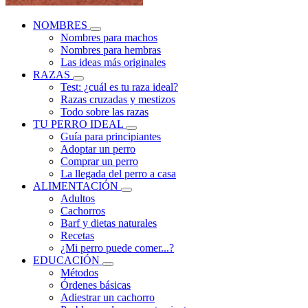
NOMBRES
Nombres para machos
Nombres para hembras
Las ideas más originales
RAZAS
Test: ¿cuál es tu raza ideal?
Razas cruzadas y mestizos
Todo sobre las razas
TU PERRO IDEAL
Guía para principiantes
Adoptar un perro
Comprar un perro
La llegada del perro a casa
ALIMENTACIÓN
Adultos
Cachorros
Barf y dietas naturales
Recetas
¿Mi perro puede comer...?
EDUCACIÓN
Métodos
Órdenes básicas
Adiestrar un cachorro