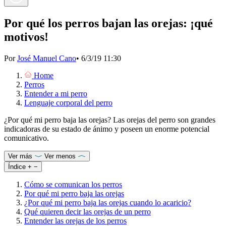
Por qué los perros bajan las orejas: ¡qué
motivos!
Por
José Manuel Cano
•
6/3/19 11:30
Home
Perros
Entender a mi perro
Lenguaje corporal del perro
¿Por qué mi perro baja las orejas? Las orejas del perro son grandes
indicadoras de su estado de ánimo y poseen un enorme potencial
comunicativo.
Ver más
Ver menos
Índice
+
−
Cómo se comunican los perros
Por qué mi perro baja las orejas
¿Por qué mi perro baja las orejas cuando lo acaricio?
Qué quieren decir las orejas de un perro
Entender las orejas de los perros