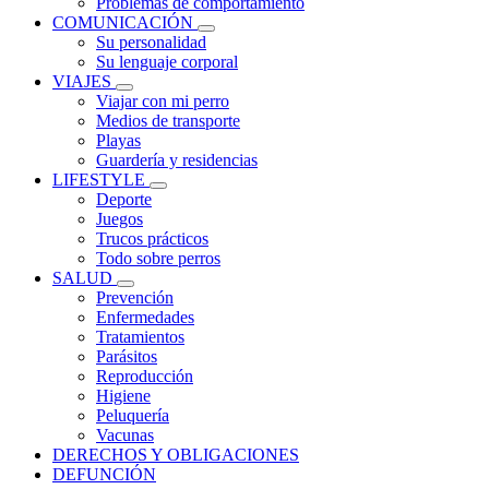
Problemas de comportamiento
COMUNICACIÓN
Su personalidad
Su lenguaje corporal
VIAJES
Viajar con mi perro
Medios de transporte
Playas
Guardería y residencias
LIFESTYLE
Deporte
Juegos
Trucos prácticos
Todo sobre perros
SALUD
Prevención
Enfermedades
Tratamientos
Parásitos
Reproducción
Higiene
Peluquería
Vacunas
DERECHOS Y OBLIGACIONES
DEFUNCIÓN