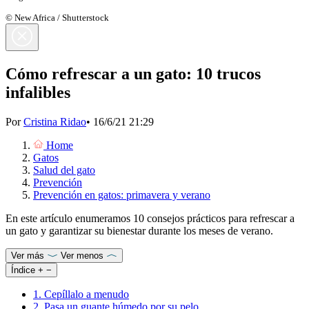
© New Africa / Shutterstock
Cómo refrescar a un gato: 10 trucos
infalibles
Por
Cristina Ridao
•
16/6/21 21:29
Home
Gatos
Salud del gato
Prevención
Prevención en gatos: primavera y verano
En este artículo enumeramos 10 consejos prácticos para refrescar a
un gato y garantizar su bienestar durante los meses de verano.
Ver más
Ver menos
Índice
+
−
1. Cepíllalo a menudo
2. Pasa un guante húmedo por su pelo