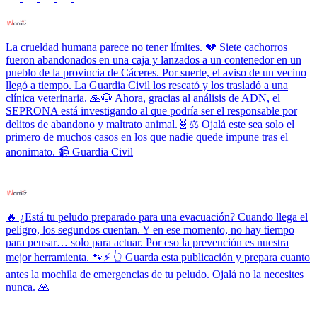
La crueldad humana parece no tener límites. 💔 Siete cachorros
fueron abandonados en una caja y lanzados a un contenedor en un
pueblo de la provincia de Cáceres. Por suerte, el aviso de un vecino
llegó a tiempo. La Guardia Civil los rescató y los trasladó a una
clínica veterinaria. 🙏🐶 Ahora, gracias al análisis de ADN, el
SEPRONA está investigando al que podría ser el responsable por
delitos de abandono y maltrato animal.🧬⚖️ Ojalá este sea solo el
primero de muchos casos en los que nadie quede impune tras el
anonimato. 📹 Guardia Civil
🔥 ¿Está tu peludo preparado para una evacuación? Cuando llega el
peligro, los segundos cuentan. Y en ese momento, no hay tiempo
para pensar… solo para actuar. Por eso la prevención es nuestra
mejor herramienta. 🐾⚡ 👆 Guarda esta publicación y prepara cuanto
antes la mochila de emergencias de tu peludo. Ojalá no la necesites
nunca. 🙏