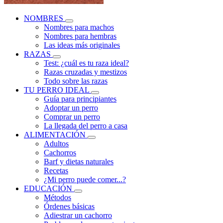
NOMBRES
Nombres para machos
Nombres para hembras
Las ideas más originales
RAZAS
Test: ¿cuál es tu raza ideal?
Razas cruzadas y mestizos
Todo sobre las razas
TU PERRO IDEAL
Guía para principiantes
Adoptar un perro
Comprar un perro
La llegada del perro a casa
ALIMENTACIÓN
Adultos
Cachorros
Barf y dietas naturales
Recetas
¿Mi perro puede comer...?
EDUCACIÓN
Métodos
Órdenes básicas
Adiestrar un cachorro