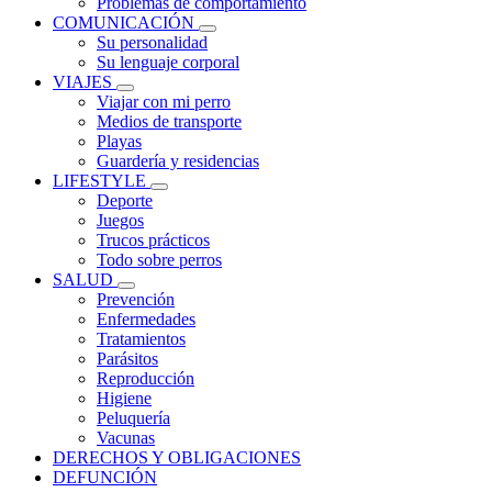
Problemas de comportamiento
COMUNICACIÓN
Su personalidad
Su lenguaje corporal
VIAJES
Viajar con mi perro
Medios de transporte
Playas
Guardería y residencias
LIFESTYLE
Deporte
Juegos
Trucos prácticos
Todo sobre perros
SALUD
Prevención
Enfermedades
Tratamientos
Parásitos
Reproducción
Higiene
Peluquería
Vacunas
DERECHOS Y OBLIGACIONES
DEFUNCIÓN