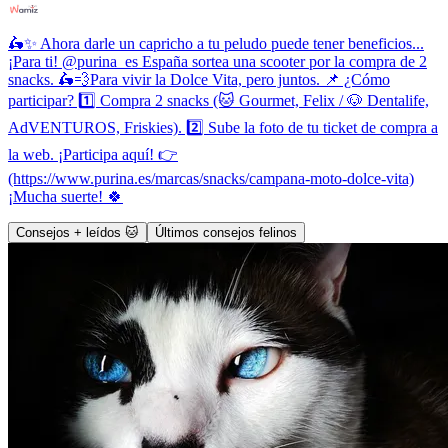
🛵✨ Ahora darle un capricho a tu peludo puede tener beneficios...
¡Para ti! @purina_es España sortea una scooter por la compra de 2
snacks. 🛵💨Para vivir la Dolce Vita, pero juntos. 📌 ¿Cómo
participar? 1️⃣ Compra 2 snacks (🐱 Gourmet, Felix / 🐶 Dentalife,
AdVENTUROS, Friskies). 2️⃣ Sube la foto de tu ticket de compra a
la web. ¡Participa aquí! 👉
(https://www.purina.es/marcas/snacks/campana-moto-dolce-vita)
¡Mucha suerte! 🍀
Consejos + leídos 🐱
Últimos consejos felinos