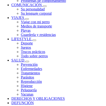
Problemas de comportamiento
COMUNICACIÓN
Su personalidad
Su lenguaje corporal
VIAJES
Viajar con mi perro
Medios de transporte
Playas
Guardería y residencias
LIFESTYLE
Deporte
Juegos
Trucos prácticos
Todo sobre perros
SALUD
Prevención
Enfermedades
Tratamientos
Parásitos
Reproducción
Higiene
Peluquería
Vacunas
DERECHOS Y OBLIGACIONES
DEFUNCIÓN