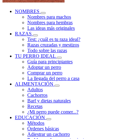
NOMBRES
Nombres para machos
Nombres para hembras
Las ideas más originales
RAZAS
Test: ¿cuál es tu raza ideal?
Razas cruzadas y mestizos
Todo sobre las razas
TU PERRO IDEAL
Guía para principiantes
Adoptar un perro
Comprar un perro
La llegada del perro a casa
ALIMENTACIÓN
Adultos
Cachorros
Barf y dietas naturales
Recetas
¿Mi perro puede comer...?
EDUCACIÓN
Métodos
Órdenes básicas
Adiestrar un cachorro