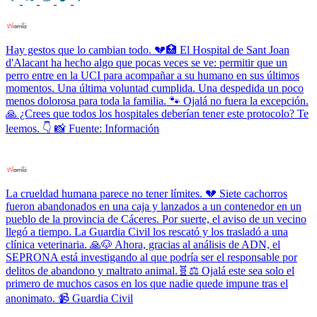
Hay gestos que lo cambian todo. 💔🏥 El Hospital de Sant Joan
d'Alacant ha hecho algo que pocas veces se ve: permitir que un
perro entre en la UCI para acompañar a su humano en sus últimos
momentos. Una última voluntad cumplida. Una despedida un poco
menos dolorosa para toda la familia. 🐾 Ojalá no fuera la excepción.
🙏 ¿Crees que todos los hospitales deberían tener este protocolo? Te
leemos. 👇 📸 Fuente: Información
La crueldad humana parece no tener límites. 💔 Siete cachorros
fueron abandonados en una caja y lanzados a un contenedor en un
pueblo de la provincia de Cáceres. Por suerte, el aviso de un vecino
llegó a tiempo. La Guardia Civil los rescató y los trasladó a una
clínica veterinaria. 🙏🐶 Ahora, gracias al análisis de ADN, el
SEPRONA está investigando al que podría ser el responsable por
delitos de abandono y maltrato animal.🧬⚖️ Ojalá este sea solo el
primero de muchos casos en los que nadie quede impune tras el
anonimato. 📹 Guardia Civil