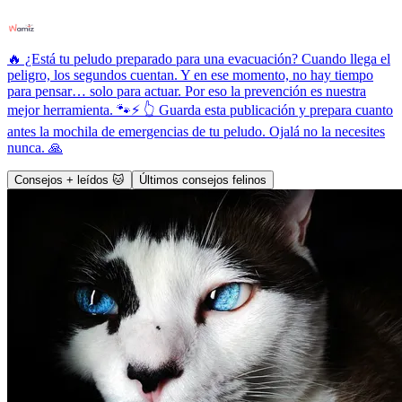
🔥 ¿Está tu peludo preparado para una evacuación? Cuando llega el
peligro, los segundos cuentan. Y en ese momento, no hay tiempo
para pensar… solo para actuar. Por eso la prevención es nuestra
mejor herramienta. 🐾⚡ 👆 Guarda esta publicación y prepara cuanto
antes la mochila de emergencias de tu peludo. Ojalá no la necesites
nunca. 🙏
Consejos + leídos 🐱
Últimos consejos felinos