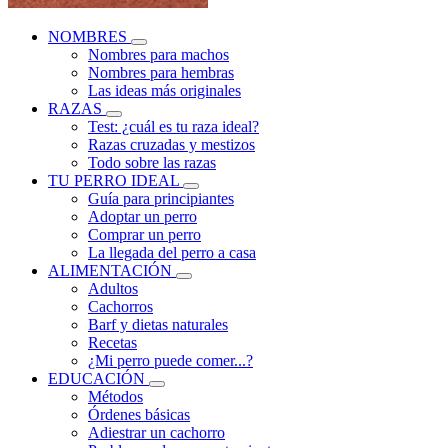
NOMBRES
Nombres para machos
Nombres para hembras
Las ideas más originales
RAZAS
Test: ¿cuál es tu raza ideal?
Razas cruzadas y mestizos
Todo sobre las razas
TU PERRO IDEAL
Guía para principiantes
Adoptar un perro
Comprar un perro
La llegada del perro a casa
ALIMENTACIÓN
Adultos
Cachorros
Barf y dietas naturales
Recetas
¿Mi perro puede comer...?
EDUCACIÓN
Métodos
Órdenes básicas
Adiestrar un cachorro