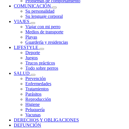
Problemas de comportamiento
COMUNICACIÓN
Su personalidad
Su lenguaje corporal
VIAJES
Viajar con mi perro
Medios de transporte
Playas
Guardería y residencias
LIFESTYLE
Deporte
Juegos
Trucos prácticos
Todo sobre perros
SALUD
Prevención
Enfermedades
Tratamientos
Parásitos
Reproducción
Higiene
Peluquería
Vacunas
DERECHOS Y OBLIGACIONES
DEFUNCIÓN