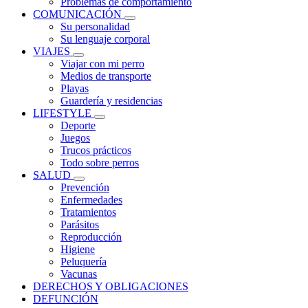
Problemas de comportamiento
COMUNICACIÓN
Su personalidad
Su lenguaje corporal
VIAJES
Viajar con mi perro
Medios de transporte
Playas
Guardería y residencias
LIFESTYLE
Deporte
Juegos
Trucos prácticos
Todo sobre perros
SALUD
Prevención
Enfermedades
Tratamientos
Parásitos
Reproducción
Higiene
Peluquería
Vacunas
DERECHOS Y OBLIGACIONES
DEFUNCIÓN