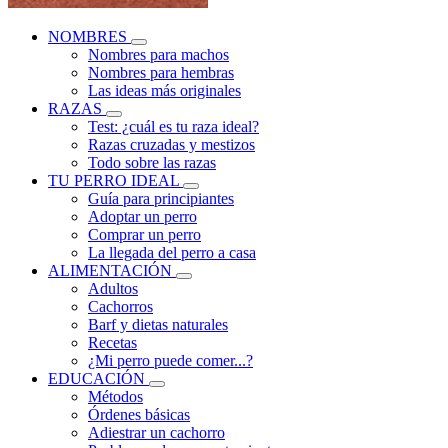
NOMBRES
Nombres para machos
Nombres para hembras
Las ideas más originales
RAZAS
Test: ¿cuál es tu raza ideal?
Razas cruzadas y mestizos
Todo sobre las razas
TU PERRO IDEAL
Guía para principiantes
Adoptar un perro
Comprar un perro
La llegada del perro a casa
ALIMENTACIÓN
Adultos
Cachorros
Barf y dietas naturales
Recetas
¿Mi perro puede comer...?
EDUCACIÓN
Métodos
Órdenes básicas
Adiestrar un cachorro