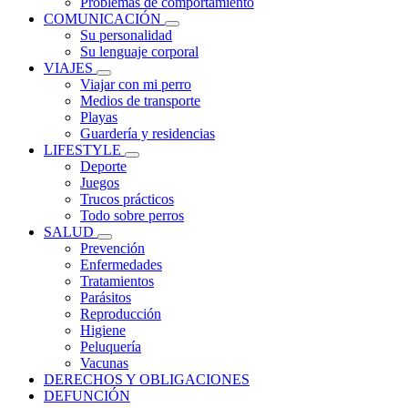
Problemas de comportamiento
COMUNICACIÓN
Su personalidad
Su lenguaje corporal
VIAJES
Viajar con mi perro
Medios de transporte
Playas
Guardería y residencias
LIFESTYLE
Deporte
Juegos
Trucos prácticos
Todo sobre perros
SALUD
Prevención
Enfermedades
Tratamientos
Parásitos
Reproducción
Higiene
Peluquería
Vacunas
DERECHOS Y OBLIGACIONES
DEFUNCIÓN