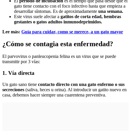
El
periodo de incubación
es el tiempo que pasa desde que el
gato tiene contacto con el foco infectivo hasta que empieza a
desarrollar síntomas. Es de aproximadamente
una semana.
Este virus suele afectar a
gatitos de corta edad, hembras
gestantes o gatos adultos inmunodeprimidos.
Lee más:
Guía para cuidar, como se merece, a un gato mayor
¿Cómo se contagia esta enfermedad?
El parvovirus o panleucopenia felina es un virus que se puede
transmitir por 3 vías:
1. Vía directa
Un gato sano tiene
contacto directo con una gato enfermo o sus
secreciones
(saliva, heces u orina). Al introducir un gatito nuevo en
casa, debemos hacer siempre una cuarentena preventiva.