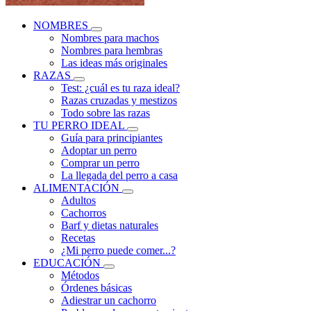
NOMBRES
Nombres para machos
Nombres para hembras
Las ideas más originales
RAZAS
Test: ¿cuál es tu raza ideal?
Razas cruzadas y mestizos
Todo sobre las razas
TU PERRO IDEAL
Guía para principiantes
Adoptar un perro
Comprar un perro
La llegada del perro a casa
ALIMENTACIÓN
Adultos
Cachorros
Barf y dietas naturales
Recetas
¿Mi perro puede comer...?
EDUCACIÓN
Métodos
Órdenes básicas
Adiestrar un cachorro