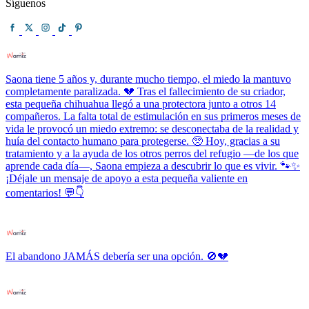
Síguenos
Saona tiene 5 años y, durante mucho tiempo, el miedo la mantuvo
completamente paralizada. 💔 Tras el fallecimiento de su criador,
esta pequeña chihuahua llegó a una protectora junto a otros 14
compañeros. La falta total de estimulación en sus primeros meses de
vida le provocó un miedo extremo: se desconectaba de la realidad y
huía del contacto humano para protegerse. 🥺 Hoy, gracias a su
tratamiento y a la ayuda de los otros perros del refugio —de los que
aprende cada día—, Saona empieza a descubrir lo que es vivir. 🐾✨
¡Déjale un mensaje de apoyo a esta pequeña valiente en
comentarios! 💬👇
El abandono JAMÁS debería ser una opción. 🚫💔