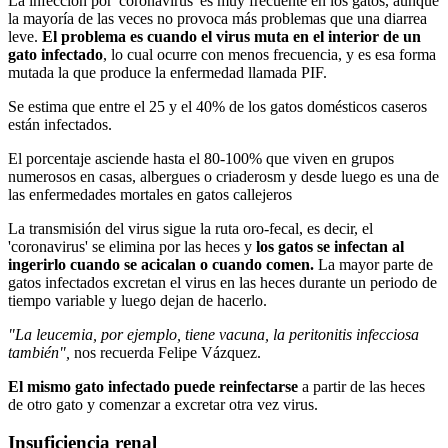
La infección por 'coronavirus' es muy frecuente en los gatos, aunque
la mayoría de las veces no provoca más problemas que una diarrea
leve.
El problema es cuando el virus muta en el interior de un
gato infectado
, lo cual ocurre con menos frecuencia, y es esa forma
mutada la que produce la enfermedad llamada PIF.
Se estima que entre el 25 y el 40% de los gatos domésticos caseros
están infectados.
El porcentaje asciende hasta el 80-100% que viven en grupos
numerosos en casas, albergues o criaderosm y desde luego es una de
las enfermedades mortales en gatos callejeros
La transmisión del virus sigue la ruta oro-fecal, es decir, el
'coronavirus' se elimina por las heces y
los gatos se infectan al
ingerirlo cuando se acicalan o cuando comen.
La mayor parte de
gatos infectados excretan el virus en las heces durante un periodo de
tiempo variable y luego dejan de hacerlo.
"La leucemia, por ejemplo, tiene vacuna, la peritonitis infecciosa
también",
nos recuerda Felipe Vázquez.
El mismo gato infectado puede reinfectarse
a partir de las heces
de otro gato y comenzar a excretar otra vez virus.
Insuficiencia renal