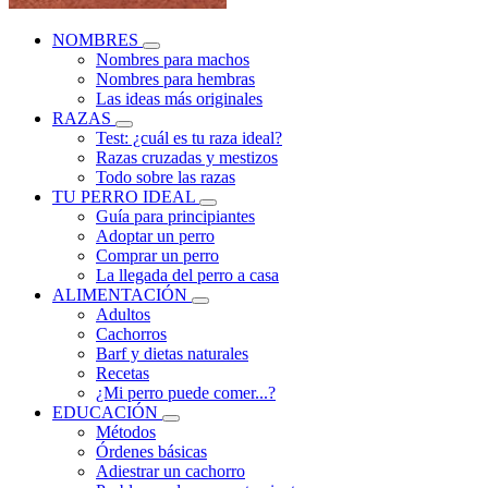
NOMBRES
Nombres para machos
Nombres para hembras
Las ideas más originales
RAZAS
Test: ¿cuál es tu raza ideal?
Razas cruzadas y mestizos
Todo sobre las razas
TU PERRO IDEAL
Guía para principiantes
Adoptar un perro
Comprar un perro
La llegada del perro a casa
ALIMENTACIÓN
Adultos
Cachorros
Barf y dietas naturales
Recetas
¿Mi perro puede comer...?
EDUCACIÓN
Métodos
Órdenes básicas
Adiestrar un cachorro