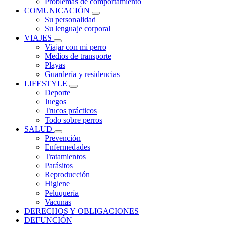
Problemas de comportamiento
COMUNICACIÓN
Su personalidad
Su lenguaje corporal
VIAJES
Viajar con mi perro
Medios de transporte
Playas
Guardería y residencias
LIFESTYLE
Deporte
Juegos
Trucos prácticos
Todo sobre perros
SALUD
Prevención
Enfermedades
Tratamientos
Parásitos
Reproducción
Higiene
Peluquería
Vacunas
DERECHOS Y OBLIGACIONES
DEFUNCIÓN