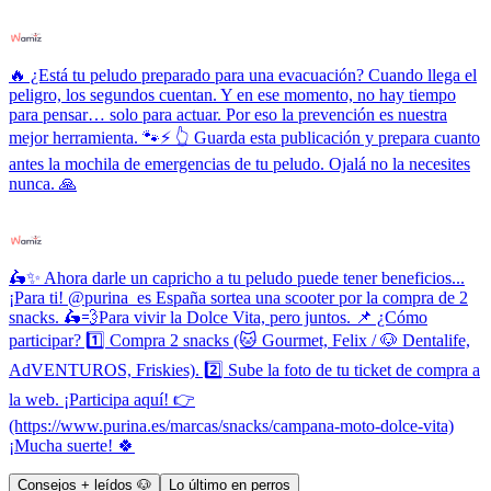
🔥 ¿Está tu peludo preparado para una evacuación? Cuando llega el
peligro, los segundos cuentan. Y en ese momento, no hay tiempo
para pensar… solo para actuar. Por eso la prevención es nuestra
mejor herramienta. 🐾⚡ 👆 Guarda esta publicación y prepara cuanto
antes la mochila de emergencias de tu peludo. Ojalá no la necesites
nunca. 🙏
🛵✨ Ahora darle un capricho a tu peludo puede tener beneficios...
¡Para ti! @purina_es España sortea una scooter por la compra de 2
snacks. 🛵💨Para vivir la Dolce Vita, pero juntos. 📌 ¿Cómo
participar? 1️⃣ Compra 2 snacks (🐱 Gourmet, Felix / 🐶 Dentalife,
AdVENTUROS, Friskies). 2️⃣ Sube la foto de tu ticket de compra a
la web. ¡Participa aquí! 👉
(https://www.purina.es/marcas/snacks/campana-moto-dolce-vita)
¡Mucha suerte! 🍀
Consejos + leídos 🐶
Lo último en perros