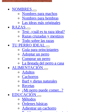
NOMBRES
Nombres para machos
Nombres para hembras
Las ideas más originales
RAZAS
Test: ¿cuál es tu raza ideal?
Razas cruzadas y mestizos
Todo sobre las razas
TU PERRO IDEAL
Guía para principiantes
Adoptar un perro
Comprar un perro
La llegada del perro a casa
ALIMENTACIÓN
Adultos
Cachorros
Barf y dietas naturales
Recetas
¿Mi perro puede comer...?
EDUCACIÓN
Métodos
Órdenes básicas
Adiestrar un cachorro