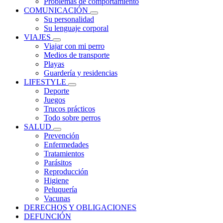
Problemas de comportamiento
COMUNICACIÓN
Su personalidad
Su lenguaje corporal
VIAJES
Viajar con mi perro
Medios de transporte
Playas
Guardería y residencias
LIFESTYLE
Deporte
Juegos
Trucos prácticos
Todo sobre perros
SALUD
Prevención
Enfermedades
Tratamientos
Parásitos
Reproducción
Higiene
Peluquería
Vacunas
DERECHOS Y OBLIGACIONES
DEFUNCIÓN