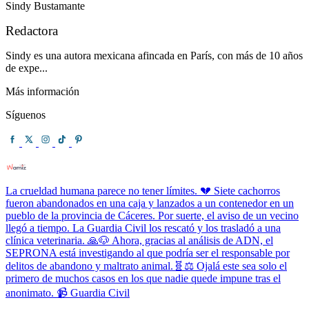
Sindy Bustamante
Redactora
Sindy es una autora mexicana afincada en París, con más de 10 años
de expe...
Más información
Síguenos
La crueldad humana parece no tener límites. 💔 Siete cachorros
fueron abandonados en una caja y lanzados a un contenedor en un
pueblo de la provincia de Cáceres. Por suerte, el aviso de un vecino
llegó a tiempo. La Guardia Civil los rescató y los trasladó a una
clínica veterinaria. 🙏🐶 Ahora, gracias al análisis de ADN, el
SEPRONA está investigando al que podría ser el responsable por
delitos de abandono y maltrato animal.🧬⚖️ Ojalá este sea solo el
primero de muchos casos en los que nadie quede impune tras el
anonimato. 📹 Guardia Civil