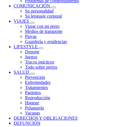
Problemas de comportamiento
COMUNICACIÓN
Su personalidad
Su lenguaje corporal
VIAJES
Viajar con mi perro
Medios de transporte
Playas
Guardería y residencias
LIFESTYLE
Deporte
Juegos
Trucos prácticos
Todo sobre perros
SALUD
Prevención
Enfermedades
Tratamientos
Parásitos
Reproducción
Higiene
Peluquería
Vacunas
DERECHOS Y OBLIGACIONES
DEFUNCIÓN