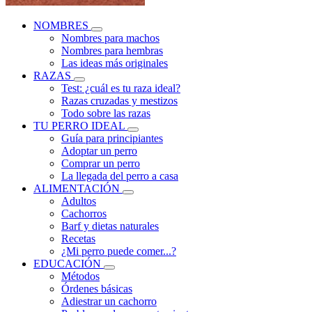
NOMBRES
Nombres para machos
Nombres para hembras
Las ideas más originales
RAZAS
Test: ¿cuál es tu raza ideal?
Razas cruzadas y mestizos
Todo sobre las razas
TU PERRO IDEAL
Guía para principiantes
Adoptar un perro
Comprar un perro
La llegada del perro a casa
ALIMENTACIÓN
Adultos
Cachorros
Barf y dietas naturales
Recetas
¿Mi perro puede comer...?
EDUCACIÓN
Métodos
Órdenes básicas
Adiestrar un cachorro