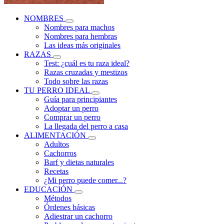
NOMBRES
Nombres para machos
Nombres para hembras
Las ideas más originales
RAZAS
Test: ¿cuál es tu raza ideal?
Razas cruzadas y mestizos
Todo sobre las razas
TU PERRO IDEAL
Guía para principiantes
Adoptar un perro
Comprar un perro
La llegada del perro a casa
ALIMENTACIÓN
Adultos
Cachorros
Barf y dietas naturales
Recetas
¿Mi perro puede comer...?
EDUCACIÓN
Métodos
Órdenes básicas
Adiestrar un cachorro