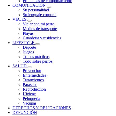
Problemas de comportamiento
COMUNICACIÓN
Su personalidad
Su lenguaje corporal
VIAJES
Viajar con mi perro
Medios de transporte
Playas
Guardería y residencias
LIFESTYLE
Deporte
Juegos
Trucos prácticos
Todo sobre perros
SALUD
Prevención
Enfermedades
Tratamientos
Parásitos
Reproducción
Higiene
Peluquería
Vacunas
DERECHOS Y OBLIGACIONES
DEFUNCIÓN