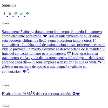
Síguenos
Saona tiene 5 años y, durante mucho tiempo, el miedo la mantuvo
completamente paralizada. 💔 Tras el fallecimiento de su criador,
esta pequeña chihuahua llegó a una protectora junto a otros 14
compañeros. La falta total de estimulación en sus primeros meses de
vida le provocó un miedo extremo: se desconectaba de la realidad y
huía del contacto humano para protegerse. 🥺 Hoy, gracias a su
tratamiento y a la ayuda de los otros perros del refugio —de los que
aprende cada día—, Saona empieza a descubrir lo que es vivir. 🐾✨
¡Déjale un mensaje de apoyo a esta pequeña valiente en
comentarios! 💬👇
El abandono JAMÁS debería ser una opción. 🚫💔