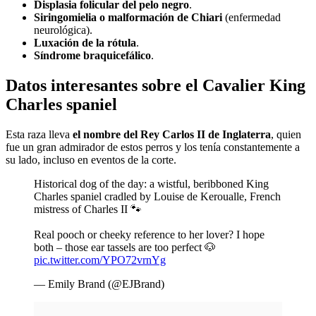
Displasia folicular del pelo negro
.
Siringomielia o malformación de Chiari
(enfermedad
neurológica).
Luxación de la rótula
.
Síndrome braquicefálico
.
Datos interesantes sobre el Cavalier King
Charles spaniel
Esta raza lleva
el nombre del Rey Carlos II de Inglaterra
, quien
fue un gran admirador de estos perros y los tenía constantemente a
su lado, incluso en eventos de la corte.
Historical dog of the day: a wistful, beribboned King
Charles spaniel cradled by Louise de Keroualle, French
mistress of Charles II 🐾
Real pooch or cheeky reference to her lover? I hope
both – those ear tassels are too perfect 🐶
pic.twitter.com/YPO72vrnYg
— Emily Brand (@EJBrand)