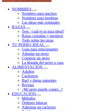
NOMBRES
Nombres para machos
Nombres para hembras
Las ideas más originales
RAZAS
Test: ¿cuál es tu raza ideal?
Razas cruzadas y mestizos
Todo sobre las razas
TU PERRO IDEAL
Guía para principiantes
Adoptar un perro
Comprar un perro
La llegada del perro a casa
ALIMENTACIÓN
Adultos
Cachorros
Barf y dietas naturales
Recetas
¿Mi perro puede comer...?
EDUCACIÓN
Métodos
Órdenes básicas
Adiestrar un cachorro