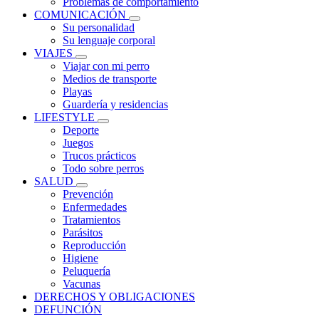
Problemas de comportamiento
COMUNICACIÓN
Su personalidad
Su lenguaje corporal
VIAJES
Viajar con mi perro
Medios de transporte
Playas
Guardería y residencias
LIFESTYLE
Deporte
Juegos
Trucos prácticos
Todo sobre perros
SALUD
Prevención
Enfermedades
Tratamientos
Parásitos
Reproducción
Higiene
Peluquería
Vacunas
DERECHOS Y OBLIGACIONES
DEFUNCIÓN