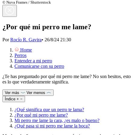
© Nuva Frames / Shutterstock
¿Por qué mi perro me lame?
Por
Rocío R. Gavira
•
26/8/24 21:30
Home
Perros
Entender a mi perro
Comunicarse con su perro
¿Te has preguntado por qué mi perro me lame? No son besitos, esto
es lo que verdaderamente significa.
Ver más
Ver menos
Índice
+
−
¿Qué significa que un perro te lama?
¿Por qué mi perro me lame?
Mi perro me lame la cara, ¿es malo o bueno?
¿Qué pasa si mi perro me lame la boca?