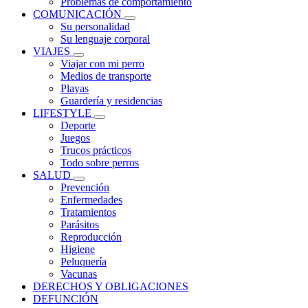
Problemas de comportamiento
COMUNICACIÓN
Su personalidad
Su lenguaje corporal
VIAJES
Viajar con mi perro
Medios de transporte
Playas
Guardería y residencias
LIFESTYLE
Deporte
Juegos
Trucos prácticos
Todo sobre perros
SALUD
Prevención
Enfermedades
Tratamientos
Parásitos
Reproducción
Higiene
Peluquería
Vacunas
DERECHOS Y OBLIGACIONES
DEFUNCIÓN