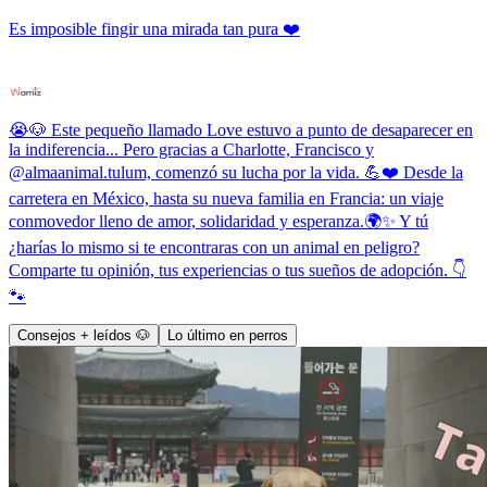
Es imposible fingir una mirada tan pura ❤️
😭🐶 Este pequeño llamado Love estuvo a punto de desaparecer en
la indiferencia... Pero gracias a Charlotte, Francisco y
@almaanimal.tulum, comenzó su lucha por la vida. 💪❤️ Desde la
carretera en México, hasta su nueva familia en Francia: un viaje
conmovedor lleno de amor, solidaridad y esperanza.🌍✨ Y tú
¿harías lo mismo si te encontraras con un animal en peligro?
Comparte tu opinión, tus experiencias o tus sueños de adopción. 👇
🐾
Consejos + leídos 🐶
Lo último en perros