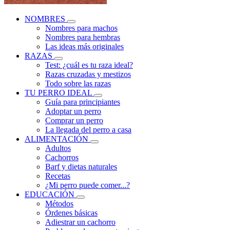
NOMBRES
Nombres para machos
Nombres para hembras
Las ideas más originales
RAZAS
Test: ¿cuál es tu raza ideal?
Razas cruzadas y mestizos
Todo sobre las razas
TU PERRO IDEAL
Guía para principiantes
Adoptar un perro
Comprar un perro
La llegada del perro a casa
ALIMENTACIÓN
Adultos
Cachorros
Barf y dietas naturales
Recetas
¿Mi perro puede comer...?
EDUCACIÓN
Métodos
Órdenes básicas
Adiestrar un cachorro