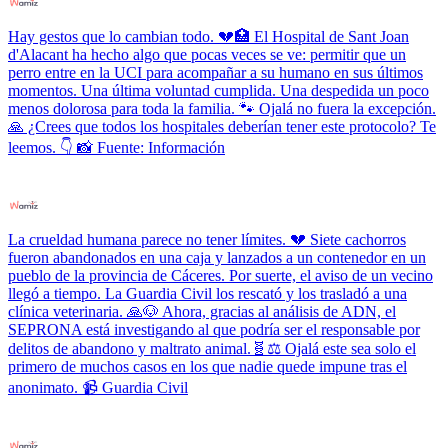
Hay gestos que lo cambian todo. 💔🏥 El Hospital de Sant Joan
d'Alacant ha hecho algo que pocas veces se ve: permitir que un
perro entre en la UCI para acompañar a su humano en sus últimos
momentos. Una última voluntad cumplida. Una despedida un poco
menos dolorosa para toda la familia. 🐾 Ojalá no fuera la excepción.
🙏 ¿Crees que todos los hospitales deberían tener este protocolo? Te
leemos. 👇 📸 Fuente: Información
La crueldad humana parece no tener límites. 💔 Siete cachorros
fueron abandonados en una caja y lanzados a un contenedor en un
pueblo de la provincia de Cáceres. Por suerte, el aviso de un vecino
llegó a tiempo. La Guardia Civil los rescató y los trasladó a una
clínica veterinaria. 🙏🐶 Ahora, gracias al análisis de ADN, el
SEPRONA está investigando al que podría ser el responsable por
delitos de abandono y maltrato animal.🧬⚖️ Ojalá este sea solo el
primero de muchos casos en los que nadie quede impune tras el
anonimato. 📹 Guardia Civil