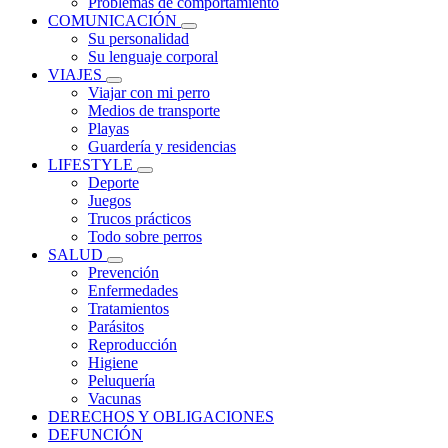
Problemas de comportamiento
COMUNICACIÓN
Su personalidad
Su lenguaje corporal
VIAJES
Viajar con mi perro
Medios de transporte
Playas
Guardería y residencias
LIFESTYLE
Deporte
Juegos
Trucos prácticos
Todo sobre perros
SALUD
Prevención
Enfermedades
Tratamientos
Parásitos
Reproducción
Higiene
Peluquería
Vacunas
DERECHOS Y OBLIGACIONES
DEFUNCIÓN