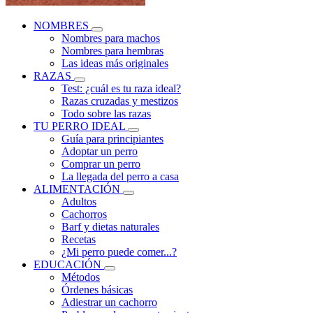
NOMBRES
Nombres para machos
Nombres para hembras
Las ideas más originales
RAZAS
Test: ¿cuál es tu raza ideal?
Razas cruzadas y mestizos
Todo sobre las razas
TU PERRO IDEAL
Guía para principiantes
Adoptar un perro
Comprar un perro
La llegada del perro a casa
ALIMENTACIÓN
Adultos
Cachorros
Barf y dietas naturales
Recetas
¿Mi perro puede comer...?
EDUCACIÓN
Métodos
Órdenes básicas
Adiestrar un cachorro