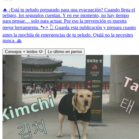
🔥 ¿Está tu peludo preparado para una evacuación? Cuando llega el
peligro, los segundos cuentan. Y en ese momento, no hay tiempo
para pensar… solo para actuar. Por eso la prevención es nuestra
mejor herramienta. 🐾⚡ 👆 Guarda esta publicación y prepara cuanto
antes la mochila de emergencias de tu peludo. Ojalá no la necesites
nunca. 🙏
Consejos + leídos 🐶
Lo último en perros