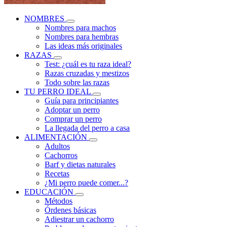
NOMBRES
Nombres para machos
Nombres para hembras
Las ideas más originales
RAZAS
Test: ¿cuál es tu raza ideal?
Razas cruzadas y mestizos
Todo sobre las razas
TU PERRO IDEAL
Guía para principiantes
Adoptar un perro
Comprar un perro
La llegada del perro a casa
ALIMENTACIÓN
Adultos
Cachorros
Barf y dietas naturales
Recetas
¿Mi perro puede comer...?
EDUCACIÓN
Métodos
Órdenes básicas
Adiestrar un cachorro