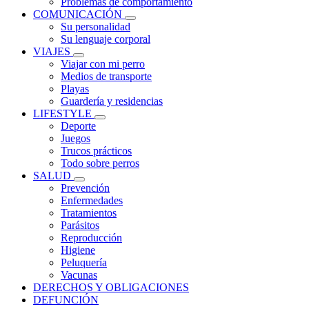
Problemas de comportamiento
COMUNICACIÓN
Su personalidad
Su lenguaje corporal
VIAJES
Viajar con mi perro
Medios de transporte
Playas
Guardería y residencias
LIFESTYLE
Deporte
Juegos
Trucos prácticos
Todo sobre perros
SALUD
Prevención
Enfermedades
Tratamientos
Parásitos
Reproducción
Higiene
Peluquería
Vacunas
DERECHOS Y OBLIGACIONES
DEFUNCIÓN