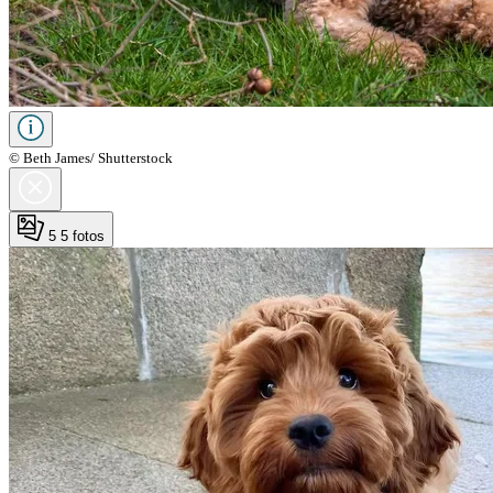
© Beth James/ Shutterstock
5
5 fotos