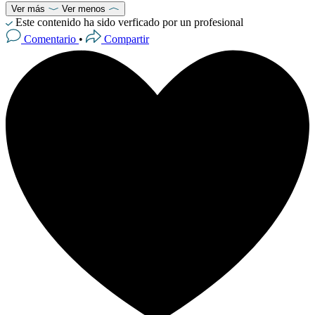
Ver más
Ver menos
Este contenido ha sido verficado por un profesional
Comentario
•
Compartir