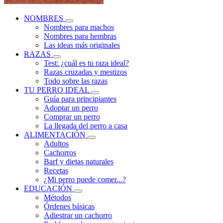
NOMBRES
Nombres para machos
Nombres para hembras
Las ideas más originales
RAZAS
Test: ¿cuál es tu raza ideal?
Razas cruzadas y mestizos
Todo sobre las razas
TU PERRO IDEAL
Guía para principiantes
Adoptar un perro
Comprar un perro
La llegada del perro a casa
ALIMENTACIÓN
Adultos
Cachorros
Barf y dietas naturales
Recetas
¿Mi perro puede comer...?
EDUCACIÓN
Métodos
Órdenes básicas
Adiestrar un cachorro