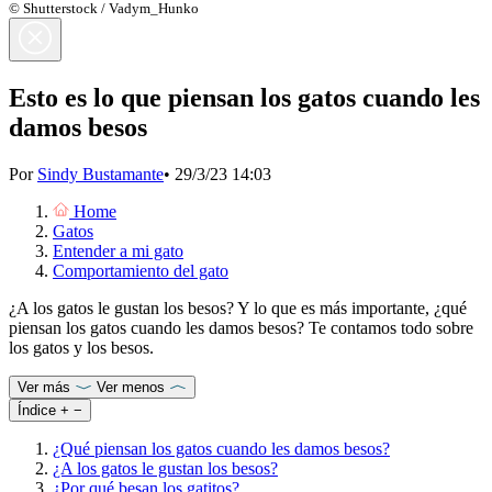
© Shutterstock / Vadym_Hunko
Esto es lo que piensan los gatos cuando les
damos besos
Por
Sindy Bustamante
•
29/3/23 14:03
Home
Gatos
Entender a mi gato
Comportamiento del gato
¿A los gatos le gustan los besos? Y lo que es más importante, ¿qué
piensan los gatos cuando les damos besos? Te contamos todo sobre
los gatos y los besos.
Ver más
Ver menos
Índice
+
−
¿Qué piensan los gatos cuando les damos besos?
¿A los gatos le gustan los besos?
¿Por qué besan los gatitos?