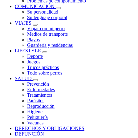
Problemas de comportamiento
COMUNICACIÓN
Su personalidad
Su lenguaje corporal
VIAJES
Viajar con mi perro
Medios de transporte
Playas
Guardería y residencias
LIFESTYLE
Deporte
Juegos
Trucos prácticos
Todo sobre perros
SALUD
Prevención
Enfermedades
Tratamientos
Parásitos
Reproducción
Higiene
Peluquería
Vacunas
DERECHOS Y OBLIGACIONES
DEFUNCIÓN