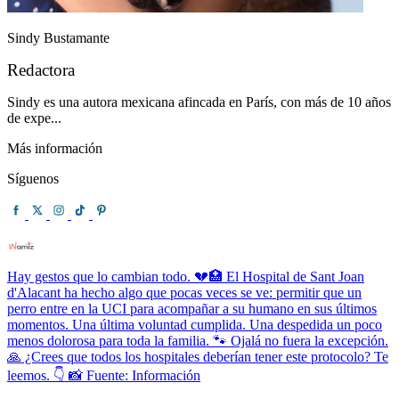
Sindy Bustamante
Redactora
Sindy es una autora mexicana afincada en París, con más de 10 años
de expe...
Más información
Síguenos
Hay gestos que lo cambian todo. 💔🏥 El Hospital de Sant Joan
d'Alacant ha hecho algo que pocas veces se ve: permitir que un
perro entre en la UCI para acompañar a su humano en sus últimos
momentos. Una última voluntad cumplida. Una despedida un poco
menos dolorosa para toda la familia. 🐾 Ojalá no fuera la excepción.
🙏 ¿Crees que todos los hospitales deberían tener este protocolo? Te
leemos. 👇 📸 Fuente: Información