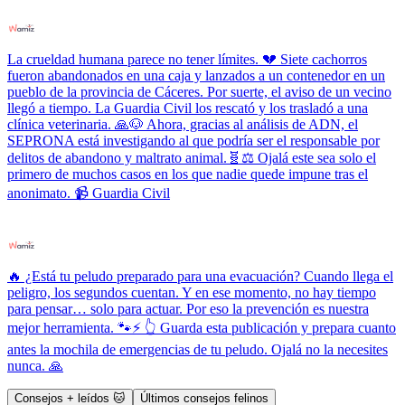
La crueldad humana parece no tener límites. 💔 Siete cachorros
fueron abandonados en una caja y lanzados a un contenedor en un
pueblo de la provincia de Cáceres. Por suerte, el aviso de un vecino
llegó a tiempo. La Guardia Civil los rescató y los trasladó a una
clínica veterinaria. 🙏🐶 Ahora, gracias al análisis de ADN, el
SEPRONA está investigando al que podría ser el responsable por
delitos de abandono y maltrato animal.🧬⚖️ Ojalá este sea solo el
primero de muchos casos en los que nadie quede impune tras el
anonimato. 📹 Guardia Civil
🔥 ¿Está tu peludo preparado para una evacuación? Cuando llega el
peligro, los segundos cuentan. Y en ese momento, no hay tiempo
para pensar… solo para actuar. Por eso la prevención es nuestra
mejor herramienta. 🐾⚡ 👆 Guarda esta publicación y prepara cuanto
antes la mochila de emergencias de tu peludo. Ojalá no la necesites
nunca. 🙏
Consejos + leídos 🐱
Últimos consejos felinos