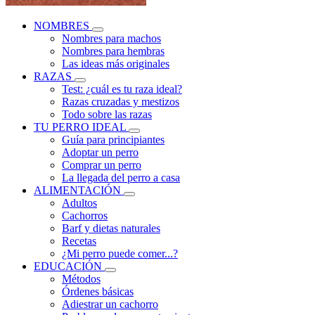
NOMBRES
Nombres para machos
Nombres para hembras
Las ideas más originales
RAZAS
Test: ¿cuál es tu raza ideal?
Razas cruzadas y mestizos
Todo sobre las razas
TU PERRO IDEAL
Guía para principiantes
Adoptar un perro
Comprar un perro
La llegada del perro a casa
ALIMENTACIÓN
Adultos
Cachorros
Barf y dietas naturales
Recetas
¿Mi perro puede comer...?
EDUCACIÓN
Métodos
Órdenes básicas
Adiestrar un cachorro