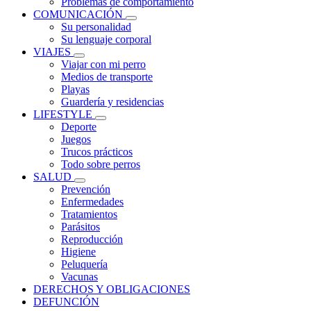
Problemas de comportamiento
COMUNICACIÓN
Su personalidad
Su lenguaje corporal
VIAJES
Viajar con mi perro
Medios de transporte
Playas
Guardería y residencias
LIFESTYLE
Deporte
Juegos
Trucos prácticos
Todo sobre perros
SALUD
Prevención
Enfermedades
Tratamientos
Parásitos
Reproducción
Higiene
Peluquería
Vacunas
DERECHOS Y OBLIGACIONES
DEFUNCIÓN