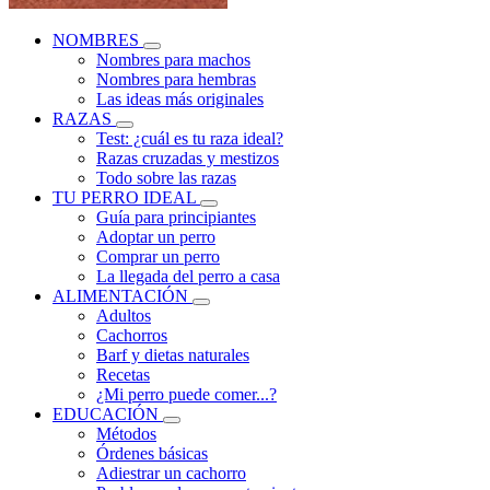
NOMBRES
Nombres para machos
Nombres para hembras
Las ideas más originales
RAZAS
Test: ¿cuál es tu raza ideal?
Razas cruzadas y mestizos
Todo sobre las razas
TU PERRO IDEAL
Guía para principiantes
Adoptar un perro
Comprar un perro
La llegada del perro a casa
ALIMENTACIÓN
Adultos
Cachorros
Barf y dietas naturales
Recetas
¿Mi perro puede comer...?
EDUCACIÓN
Métodos
Órdenes básicas
Adiestrar un cachorro