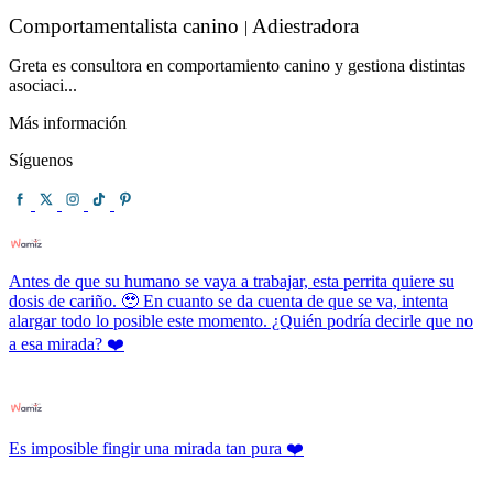
Comportamentalista canino
Adiestradora
|
Greta es consultora en comportamiento canino y gestiona distintas
asociaci...
Más información
Síguenos
Antes de que su humano se vaya a trabajar, esta perrita quiere su
dosis de cariño. 🥹 En cuanto se da cuenta de que se va, intenta
alargar todo lo posible este momento. ¿Quién podría decirle que no
a esa mirada? ❤️
Es imposible fingir una mirada tan pura ❤️