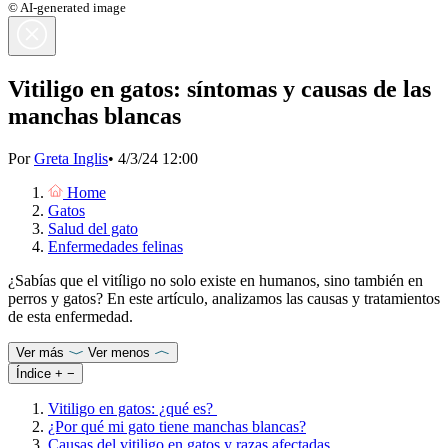
© AI-generated image
Vitiligo en gatos: síntomas y causas de las
manchas blancas
Por
Greta Inglis
•
4/3/24 12:00
Home
Gatos
Salud del gato
Enfermedades felinas
¿Sabías que el vitíligo no solo existe en humanos, sino también en
perros y gatos? En este artículo, analizamos las causas y tratamientos
de esta enfermedad.
Ver más
Ver menos
Índice
+
−
Vitiligo en gatos: ¿qué es?
¿Por qué mi gato tiene manchas blancas?
Causas del vitiligo en gatos y razas afectadas