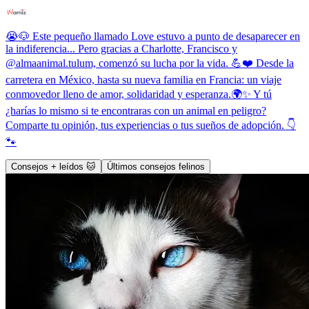
😭🐶 Este pequeño llamado Love estuvo a punto de desaparecer en
la indiferencia... Pero gracias a Charlotte, Francisco y
@almaanimal.tulum, comenzó su lucha por la vida. 💪❤️ Desde la
carretera en México, hasta su nueva familia en Francia: un viaje
conmovedor lleno de amor, solidaridad y esperanza.🌍✨ Y tú
¿harías lo mismo si te encontraras con un animal en peligro?
Comparte tu opinión, tus experiencias o tus sueños de adopción. 👇
🐾
Consejos + leídos 🐱
Últimos consejos felinos