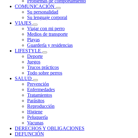
Problemas de comportamiento
COMUNICACIÓN
Su personalidad
Su lenguaje corporal
VIAJES
Viajar con mi perro
Medios de transporte
Playas
Guardería y residencias
LIFESTYLE
Deporte
Juegos
Trucos prácticos
Todo sobre perros
SALUD
Prevención
Enfermedades
Tratamientos
Parásitos
Reproducción
Higiene
Peluquería
Vacunas
DERECHOS Y OBLIGACIONES
DEFUNCIÓN