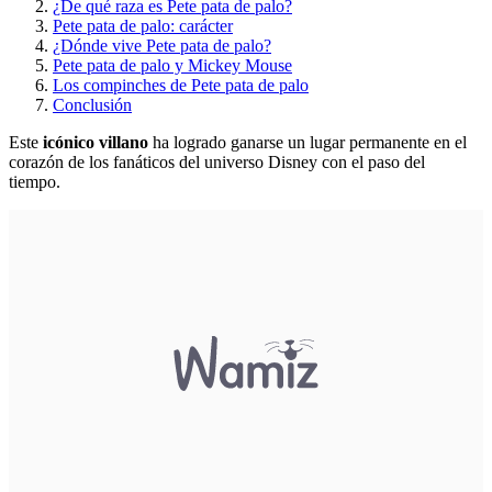
¿De qué raza es Pete pata de palo?
Pete pata de palo: carácter
¿Dónde vive Pete pata de palo?
Pete pata de palo y Mickey Mouse
Los compinches de Pete pata de palo
Conclusión
Este
icónico villano
ha logrado ganarse un lugar permanente en el
corazón de los fanáticos del universo Disney con el paso del
tiempo.