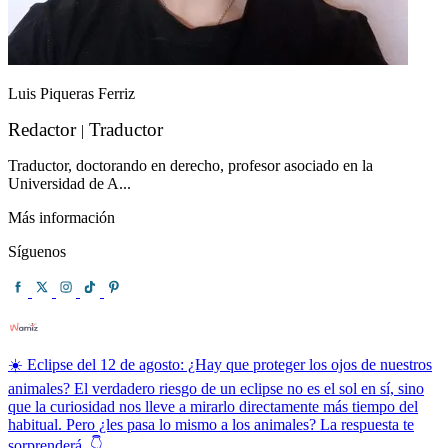
Luis Piqueras Ferriz
Redactor
Traductor
|
Traductor, doctorando en derecho, profesor asociado en la
Universidad de A...
Más información
Síguenos
☀️ Eclipse del 12 de agosto: ¿Hay que proteger los ojos de nuestros
animales? El verdadero riesgo de un eclipse no es el sol en sí, sino
que la curiosidad nos lleve a mirarlo directamente más tiempo del
habitual. Pero ¿les pasa lo mismo a los animales? La respuesta te
sorprenderá. 👇