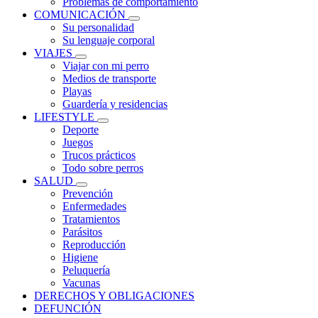
Problemas de comportamiento
COMUNICACIÓN
Su personalidad
Su lenguaje corporal
VIAJES
Viajar con mi perro
Medios de transporte
Playas
Guardería y residencias
LIFESTYLE
Deporte
Juegos
Trucos prácticos
Todo sobre perros
SALUD
Prevención
Enfermedades
Tratamientos
Parásitos
Reproducción
Higiene
Peluquería
Vacunas
DERECHOS Y OBLIGACIONES
DEFUNCIÓN