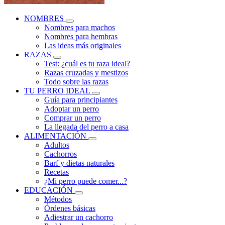
NOMBRES
Nombres para machos
Nombres para hembras
Las ideas más originales
RAZAS
Test: ¿cuál es tu raza ideal?
Razas cruzadas y mestizos
Todo sobre las razas
TU PERRO IDEAL
Guía para principiantes
Adoptar un perro
Comprar un perro
La llegada del perro a casa
ALIMENTACIÓN
Adultos
Cachorros
Barf y dietas naturales
Recetas
¿Mi perro puede comer...?
EDUCACIÓN
Métodos
Órdenes básicas
Adiestrar un cachorro