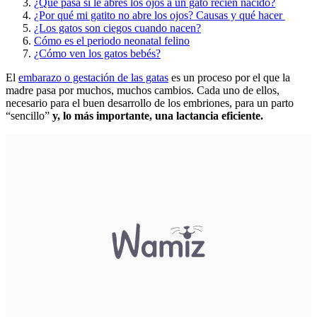
¿Qué pasa si le abres los ojos a un gato recién nacido?
¿Por qué mi gatito no abre los ojos? Causas y qué hacer
¿Los gatos son ciegos cuando nacen?
Cómo es el periodo neonatal felino
¿Cómo ven los gatos bebés?
El
embarazo o gestación de las gatas
es un proceso por el que la
madre pasa por muchos, muchos cambios. Cada uno de ellos,
necesario para el buen desarrollo de los embriones, para un parto
“sencillo”
y, lo más importante, una lactancia eficiente.