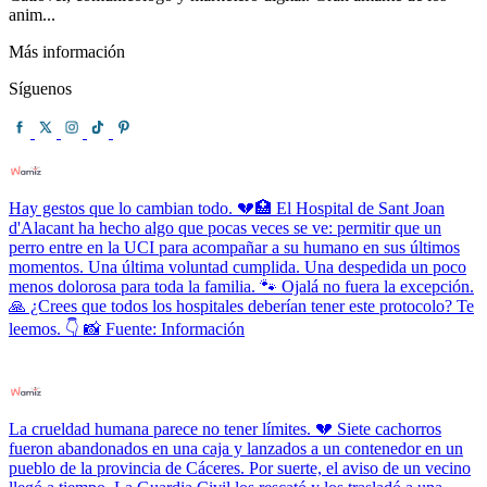
anim...
Más información
Síguenos
Hay gestos que lo cambian todo. 💔🏥 El Hospital de Sant Joan
d'Alacant ha hecho algo que pocas veces se ve: permitir que un
perro entre en la UCI para acompañar a su humano en sus últimos
momentos. Una última voluntad cumplida. Una despedida un poco
menos dolorosa para toda la familia. 🐾 Ojalá no fuera la excepción.
🙏 ¿Crees que todos los hospitales deberían tener este protocolo? Te
leemos. 👇 📸 Fuente: Información
La crueldad humana parece no tener límites. 💔 Siete cachorros
fueron abandonados en una caja y lanzados a un contenedor en un
pueblo de la provincia de Cáceres. Por suerte, el aviso de un vecino