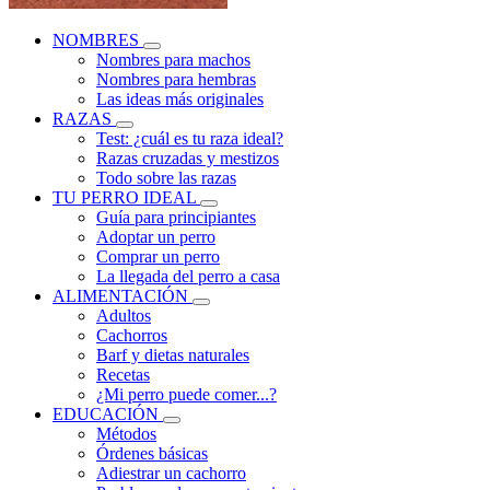
NOMBRES
Nombres para machos
Nombres para hembras
Las ideas más originales
RAZAS
Test: ¿cuál es tu raza ideal?
Razas cruzadas y mestizos
Todo sobre las razas
TU PERRO IDEAL
Guía para principiantes
Adoptar un perro
Comprar un perro
La llegada del perro a casa
ALIMENTACIÓN
Adultos
Cachorros
Barf y dietas naturales
Recetas
¿Mi perro puede comer...?
EDUCACIÓN
Métodos
Órdenes básicas
Adiestrar un cachorro