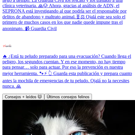
llegó a tiempo. La Guardia Civil los rescató y los trasladó a una
clínica veterinaria. 🙏🐶 Ahora, gracias al análisis de ADN, el
SEPRONA está investigando al que podría ser el responsable por
delitos de abandono y maltrato animal.🧬⚖️ Ojalá este sea solo el
primero de muchos casos en los que nadie quede impune tras el
anonimato. 📹 Guardia Civil
🔥 ¿Está tu peludo preparado para una evacuación? Cuando llega el
peligro, los segundos cuentan. Y en ese momento, no hay tiempo
para pensar… solo para actuar. Por eso la prevención es nuestra
mejor herramienta. 🐾⚡ 👆 Guarda esta publicación y prepara cuanto
antes la mochila de emergencias de tu peludo. Ojalá no la necesites
nunca. 🙏
Consejos + leídos 🐱
Últimos consejos felinos