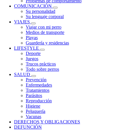
Problemas de comportamiento
COMUNICACIÓN
Su personalidad
Su lenguaje corporal
VIAJES
Viajar con mi perro
Medios de transporte
Playas
Guardería y residencias
LIFESTYLE
Deporte
Juegos
Trucos prácticos
Todo sobre perros
SALUD
Prevención
Enfermedades
Tratamientos
Parásitos
Reproducción
Higiene
Peluquería
Vacunas
DERECHOS Y OBLIGACIONES
DEFUNCIÓN