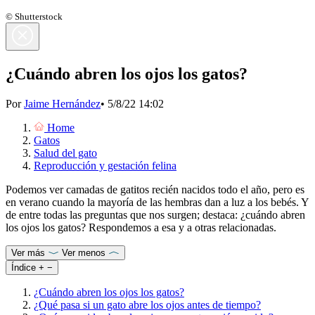
© Shutterstock
¿Cuándo abren los ojos los gatos?
Por
Jaime Hernández
•
5/8/22 14:02
Home
Gatos
Salud del gato
Reproducción y gestación felina
Podemos ver camadas de gatitos recién nacidos todo el año, pero es
en verano cuando la mayoría de las hembras dan a luz a los bebés. Y
de entre todas las preguntas que nos surgen; destaca: ¿cuándo abren
los ojos los gatos? Respondemos a esa y a otras relacionadas.
Ver más
Ver menos
Índice
+
−
¿Cuándo abren los ojos los gatos?
¿Qué pasa si un gato abre los ojos antes de tiempo?