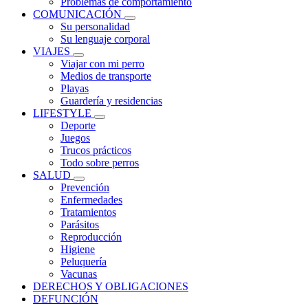
Problemas de comportamiento
COMUNICACIÓN
Su personalidad
Su lenguaje corporal
VIAJES
Viajar con mi perro
Medios de transporte
Playas
Guardería y residencias
LIFESTYLE
Deporte
Juegos
Trucos prácticos
Todo sobre perros
SALUD
Prevención
Enfermedades
Tratamientos
Parásitos
Reproducción
Higiene
Peluquería
Vacunas
DERECHOS Y OBLIGACIONES
DEFUNCIÓN