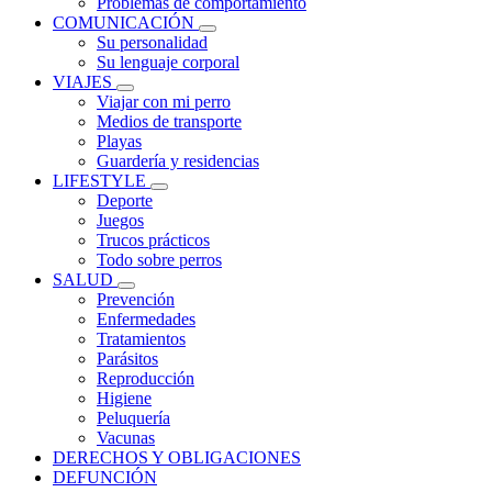
Problemas de comportamiento
COMUNICACIÓN
Su personalidad
Su lenguaje corporal
VIAJES
Viajar con mi perro
Medios de transporte
Playas
Guardería y residencias
LIFESTYLE
Deporte
Juegos
Trucos prácticos
Todo sobre perros
SALUD
Prevención
Enfermedades
Tratamientos
Parásitos
Reproducción
Higiene
Peluquería
Vacunas
DERECHOS Y OBLIGACIONES
DEFUNCIÓN