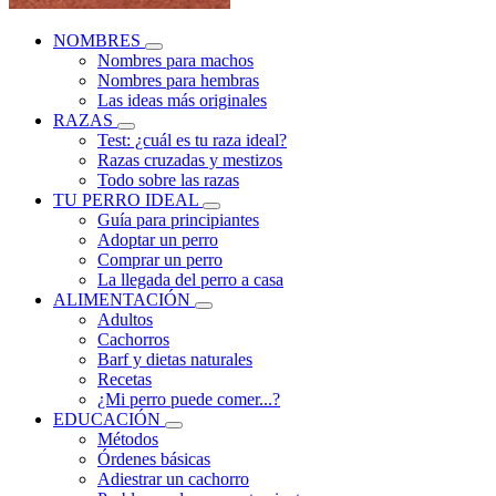
NOMBRES
Nombres para machos
Nombres para hembras
Las ideas más originales
RAZAS
Test: ¿cuál es tu raza ideal?
Razas cruzadas y mestizos
Todo sobre las razas
TU PERRO IDEAL
Guía para principiantes
Adoptar un perro
Comprar un perro
La llegada del perro a casa
ALIMENTACIÓN
Adultos
Cachorros
Barf y dietas naturales
Recetas
¿Mi perro puede comer...?
EDUCACIÓN
Métodos
Órdenes básicas
Adiestrar un cachorro