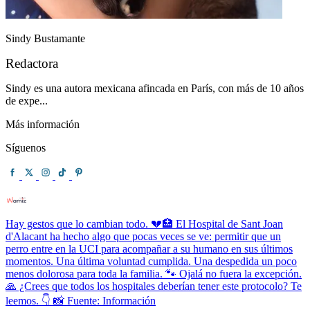
Sindy Bustamante
Redactora
Sindy es una autora mexicana afincada en París, con más de 10 años
de expe...
Más información
Síguenos
Hay gestos que lo cambian todo. 💔🏥 El Hospital de Sant Joan
d'Alacant ha hecho algo que pocas veces se ve: permitir que un
perro entre en la UCI para acompañar a su humano en sus últimos
momentos. Una última voluntad cumplida. Una despedida un poco
menos dolorosa para toda la familia. 🐾 Ojalá no fuera la excepción.
🙏 ¿Crees que todos los hospitales deberían tener este protocolo? Te
leemos. 👇 📸 Fuente: Información