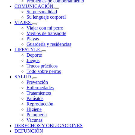
Problemas de comportamiento
COMUNICACIÓN
Su personalidad
Su lenguaje corporal
VIAJES
Viajar con mi perro
Medios de transporte
Playas
Guardería y residencias
LIFESTYLE
Deporte
Juegos
Trucos prácticos
Todo sobre perros
SALUD
Prevención
Enfermedades
Tratamientos
Parásitos
Reproducción
Higiene
Peluquería
Vacunas
DERECHOS Y OBLIGACIONES
DEFUNCIÓN