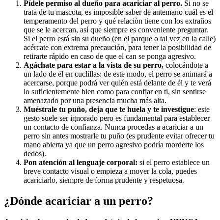
Pídele permiso al dueño para acariciar al perro.
Si no se
trata de tu mascota, es imposible saber de antemano cuál es el
temperamento del perro y qué relación tiene con los extraños
que se le acercan, así que siempre es conveniente preguntar.
Si el perro está sin su dueño (en el parque o tal vez en la calle)
acércate con extrema precaución, para tener la posibilidad de
retirarte rápido en caso de que el can se ponga agresivo.
Agáchate para estar a la vista de su perro,
colocándote a
un lado de él en cuclillas: de este modo, el perro se animará a
acercarse, porque podrá ver quién está delante de él y te verá
lo suficientemente bien como para confiar en ti, sin sentirse
amenazado por una presencia mucha más alta.
Muéstrale tu puño, deja que te huela y te investigue
: este
gesto suele ser ignorado pero es fundamental para establecer
un contacto de confianza. Nunca procedas a acariciar a un
perro sin antes mostrarle tu puño (es prudente evitar ofrecer tu
mano abierta ya que un perro agresivo podría morderte los
dedos).
Pon atención al lenguaje corporal:
si el perro establece un
breve contacto visual o empieza a mover la cola, puedes
acariciarlo, siempre de forma prudente y respetuosa.
¿Dónde acariciar a un perro?