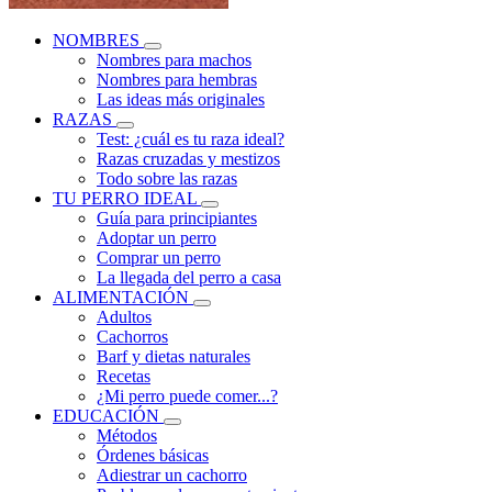
NOMBRES
Nombres para machos
Nombres para hembras
Las ideas más originales
RAZAS
Test: ¿cuál es tu raza ideal?
Razas cruzadas y mestizos
Todo sobre las razas
TU PERRO IDEAL
Guía para principiantes
Adoptar un perro
Comprar un perro
La llegada del perro a casa
ALIMENTACIÓN
Adultos
Cachorros
Barf y dietas naturales
Recetas
¿Mi perro puede comer...?
EDUCACIÓN
Métodos
Órdenes básicas
Adiestrar un cachorro