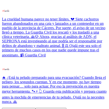
La crueldad humana parece no tener límites. 💔 Siete cachorros
fueron abandonados en una caja y lanzados a un contenedor en un
pueblo de la provincia de Cáceres. Por suerte, el aviso de un vecino
llegó a tiempo. La Guardia Civil los rescató y los trasladó a una
clínica veterinaria. 🙏🐶 Ahora, gracias al análisis de ADN, el
SEPRONA está investigando al que podría ser el responsable por
delitos de abandono y maltrato animal.🧬⚖️ Ojalá este sea solo el
primero de muchos casos en los que nadie quede impune tras el
anonimato. 📹 Guardia Civil
🔥 ¿Está tu peludo preparado para una evacuación? Cuando llega el
peligro, los segundos cuentan. Y en ese momento, no hay tiempo
para pensar… solo para actuar. Por eso la prevención es nuestra
mejor herramienta. 🐾⚡ 👆 Guarda esta publicación y prepara cuanto
antes la mochila de emergencias de tu peludo. Ojalá no la necesites
nunca. 🙏