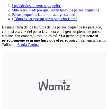
Los ladridos de perros pequeños
Mito o realidad: por qué ladran tanto los perros pequeños
Perros pequeños ladrando vs. agresividad
¿Cómo evitar que mi perro pequeño ladre?
La mala fama de los ladridos de los perros pequeños les persigue,
como si esa voz del perro le viniera en el gen simplemente por su
tamaño. Sin embargo, esto no es así.
“La persona que tiene al
perro pequeño es la que hace que el perro ladre”
, sentencia Sergio
Tallón de
Senda Canina
.