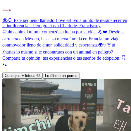
😭🐶 Este pequeño llamado Love estuvo a punto de desaparecer en
la indiferencia... Pero gracias a Charlotte, Francisco y
@almaanimal.tulum, comenzó su lucha por la vida. 💪❤️ Desde la
carretera en México, hasta su nueva familia en Francia: un viaje
conmovedor lleno de amor, solidaridad y esperanza.🌍✨ Y tú
¿harías lo mismo si te encontraras con un animal en peligro?
Comparte tu opinión, tus experiencias o tus sueños de adopción. 👇
🐾
Consejos + leídos 🐶
Lo último en perros