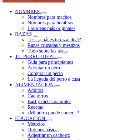
NOMBRES
Nombres para machos
Nombres para hembras
Las ideas más originales
RAZAS
Test: ¿cuál es tu raza ideal?
Razas cruzadas y mestizos
Todo sobre las razas
TU PERRO IDEAL
Guía para principiantes
Adoptar un perro
Comprar un perro
La llegada del perro a casa
ALIMENTACIÓN
Adultos
Cachorros
Barf y dietas naturales
Recetas
¿Mi perro puede comer...?
EDUCACIÓN
Métodos
Órdenes básicas
Adiestrar un cachorro