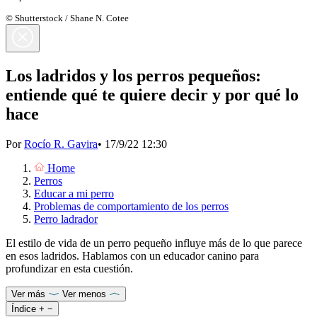
© Shutterstock / Shane N. Cotee
Los ladridos y los perros pequeños:
entiende qué te quiere decir y por qué lo
hace
Por
Rocío R. Gavira
•
17/9/22 12:30
Home
Perros
Educar a mi perro
Problemas de comportamiento de los perros
Perro ladrador
El estilo de vida de un perro pequeño influye más de lo que parece
en esos ladridos. Hablamos con un educador canino para
profundizar en esta cuestión.
Ver más
Ver menos
Índice
+
−