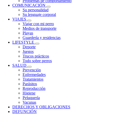
Problemas de comportamiento
COMUNICACIÓN
Su personalidad
Su lenguaje corporal
VIAJES
Viajar con mi perro
Medios de transporte
Playas
Guardería y residencias
LIFESTYLE
Deporte
Juegos
Trucos prácticos
Todo sobre perros
SALUD
Prevención
Enfermedades
Tratamientos
Parásitos
Reproducción
Higiene
Peluquería
Vacunas
DERECHOS Y OBLIGACIONES
DEFUNCIÓN