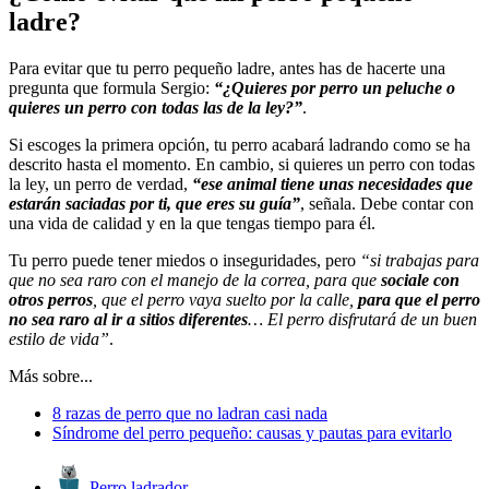
ladre?
Para evitar que tu perro pequeño ladre, antes has de hacerte una
pregunta que formula Sergio:
“¿Quieres por perro un peluche o
quieres un perro con todas las de la ley?”
.
Si escoges la primera opción, tu perro acabará ladrando como se ha
descrito hasta el momento. En cambio, si quieres un perro con todas
la ley, un perro de verdad,
“ese animal tiene unas necesidades que
estarán saciadas por ti, que eres su guía”
, señala. Debe contar con
una vida de calidad y en la que tengas tiempo para él.
Tu perro puede tener miedos o inseguridades, pero
“si trabajas para
que no sea raro con el manejo de la correa, para que
sociale con
otros perros
, que el perro vaya suelto por la calle,
para que el perro
no sea raro al ir a sitios diferentes
… El perro disfrutará de un buen
estilo de vida”
.
Más sobre...
8 razas de perro que no ladran casi nada
Síndrome del perro pequeño: causas y pautas para evitarlo
Perro ladrador