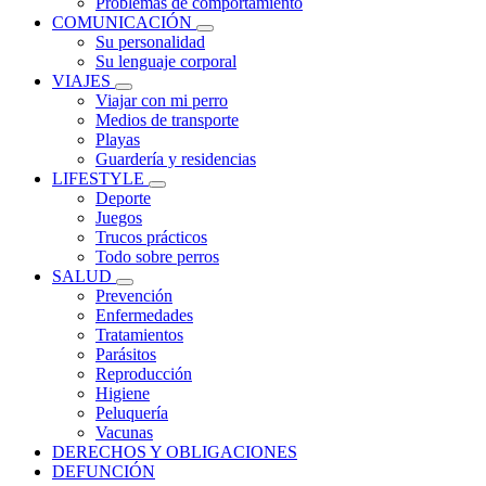
Problemas de comportamiento
COMUNICACIÓN
Su personalidad
Su lenguaje corporal
VIAJES
Viajar con mi perro
Medios de transporte
Playas
Guardería y residencias
LIFESTYLE
Deporte
Juegos
Trucos prácticos
Todo sobre perros
SALUD
Prevención
Enfermedades
Tratamientos
Parásitos
Reproducción
Higiene
Peluquería
Vacunas
DERECHOS Y OBLIGACIONES
DEFUNCIÓN