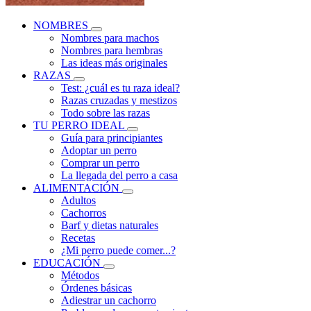
NOMBRES
Nombres para machos
Nombres para hembras
Las ideas más originales
RAZAS
Test: ¿cuál es tu raza ideal?
Razas cruzadas y mestizos
Todo sobre las razas
TU PERRO IDEAL
Guía para principiantes
Adoptar un perro
Comprar un perro
La llegada del perro a casa
ALIMENTACIÓN
Adultos
Cachorros
Barf y dietas naturales
Recetas
¿Mi perro puede comer...?
EDUCACIÓN
Métodos
Órdenes básicas
Adiestrar un cachorro