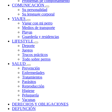
Problemas de comportamiento
COMUNICACIÓN
Su personalidad
Su lenguaje corporal
VIAJES
Viajar con mi perro
Medios de transporte
Playas
Guardería y residencias
LIFESTYLE
Deporte
Juegos
Trucos prácticos
Todo sobre perros
SALUD
Prevención
Enfermedades
Tratamientos
Parásitos
Reproducción
Higiene
Peluquería
Vacunas
DERECHOS Y OBLIGACIONES
DEFUNCIÓN