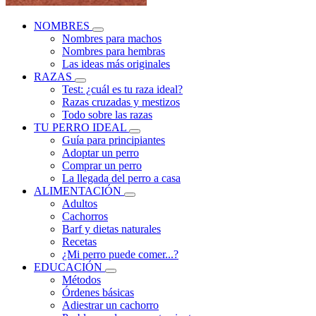
NOMBRES
Nombres para machos
Nombres para hembras
Las ideas más originales
RAZAS
Test: ¿cuál es tu raza ideal?
Razas cruzadas y mestizos
Todo sobre las razas
TU PERRO IDEAL
Guía para principiantes
Adoptar un perro
Comprar un perro
La llegada del perro a casa
ALIMENTACIÓN
Adultos
Cachorros
Barf y dietas naturales
Recetas
¿Mi perro puede comer...?
EDUCACIÓN
Métodos
Órdenes básicas
Adiestrar un cachorro