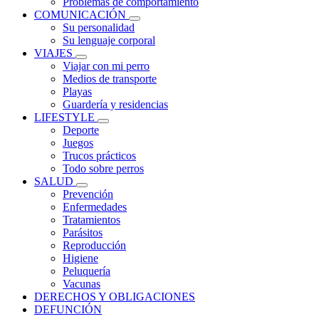
Problemas de comportamiento
COMUNICACIÓN
Su personalidad
Su lenguaje corporal
VIAJES
Viajar con mi perro
Medios de transporte
Playas
Guardería y residencias
LIFESTYLE
Deporte
Juegos
Trucos prácticos
Todo sobre perros
SALUD
Prevención
Enfermedades
Tratamientos
Parásitos
Reproducción
Higiene
Peluquería
Vacunas
DERECHOS Y OBLIGACIONES
DEFUNCIÓN