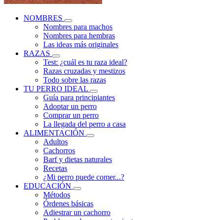
NOMBRES
Nombres para machos
Nombres para hembras
Las ideas más originales
RAZAS
Test: ¿cuál es tu raza ideal?
Razas cruzadas y mestizos
Todo sobre las razas
TU PERRO IDEAL
Guía para principiantes
Adoptar un perro
Comprar un perro
La llegada del perro a casa
ALIMENTACIÓN
Adultos
Cachorros
Barf y dietas naturales
Recetas
¿Mi perro puede comer...?
EDUCACIÓN
Métodos
Órdenes básicas
Adiestrar un cachorro