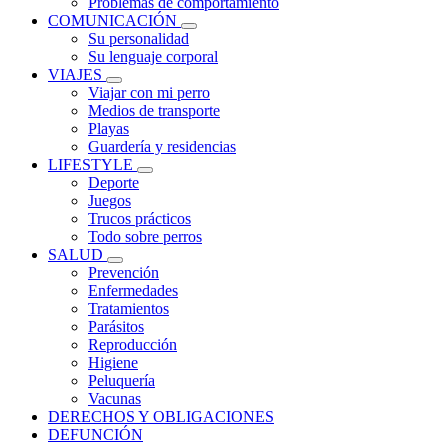
Problemas de comportamiento
COMUNICACIÓN
Su personalidad
Su lenguaje corporal
VIAJES
Viajar con mi perro
Medios de transporte
Playas
Guardería y residencias
LIFESTYLE
Deporte
Juegos
Trucos prácticos
Todo sobre perros
SALUD
Prevención
Enfermedades
Tratamientos
Parásitos
Reproducción
Higiene
Peluquería
Vacunas
DERECHOS Y OBLIGACIONES
DEFUNCIÓN