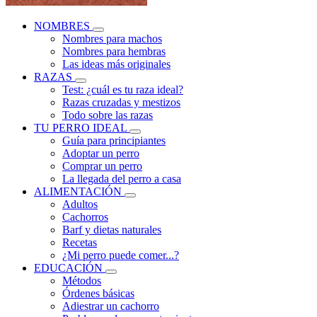
NOMBRES
Nombres para machos
Nombres para hembras
Las ideas más originales
RAZAS
Test: ¿cuál es tu raza ideal?
Razas cruzadas y mestizos
Todo sobre las razas
TU PERRO IDEAL
Guía para principiantes
Adoptar un perro
Comprar un perro
La llegada del perro a casa
ALIMENTACIÓN
Adultos
Cachorros
Barf y dietas naturales
Recetas
¿Mi perro puede comer...?
EDUCACIÓN
Métodos
Órdenes básicas
Adiestrar un cachorro