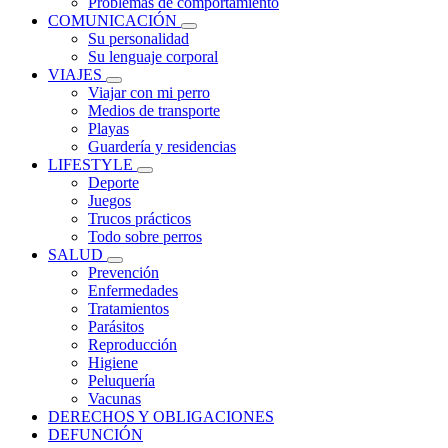
Problemas de comportamiento
COMUNICACIÓN
Su personalidad
Su lenguaje corporal
VIAJES
Viajar con mi perro
Medios de transporte
Playas
Guardería y residencias
LIFESTYLE
Deporte
Juegos
Trucos prácticos
Todo sobre perros
SALUD
Prevención
Enfermedades
Tratamientos
Parásitos
Reproducción
Higiene
Peluquería
Vacunas
DERECHOS Y OBLIGACIONES
DEFUNCIÓN