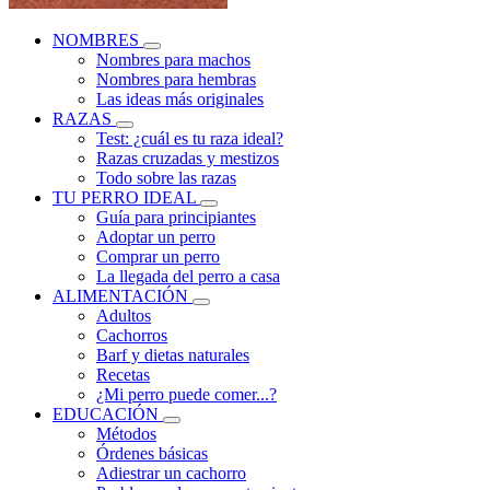
NOMBRES
Nombres para machos
Nombres para hembras
Las ideas más originales
RAZAS
Test: ¿cuál es tu raza ideal?
Razas cruzadas y mestizos
Todo sobre las razas
TU PERRO IDEAL
Guía para principiantes
Adoptar un perro
Comprar un perro
La llegada del perro a casa
ALIMENTACIÓN
Adultos
Cachorros
Barf y dietas naturales
Recetas
¿Mi perro puede comer...?
EDUCACIÓN
Métodos
Órdenes básicas
Adiestrar un cachorro