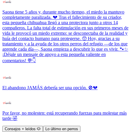
Saona tiene 5 años y, durante mucho tiempo, el miedo la mantuvo
completamente paralizada. 💔 Tras el fallecimiento de su criador,
esta pequeña chihuahua llegó a una protectora junto a otros 14
compañeros. La falta total de estimulación en sus primeros meses de
vida le provocó un miedo extremo: se desconectaba de la realidad y
huía del contacto humano para protegerse. 🥺 Hoy, gracias a su
tratamiento y a la ayuda de los otros perros del refugio —de los que
aprende cada día—, Saona empieza a descubrir lo que es vivir. 🐾✨
¡Déjale un mensaje de apoyo a esta pequeña valiente en
comentarios! 💬👇
El abandono JAMÁS debería ser una opción. 🚫💔
Por favor, no molesten: está recuperando fuerzas para molestar más
tarde 🤣
Consejos + leídos 🐶
Lo último en perros