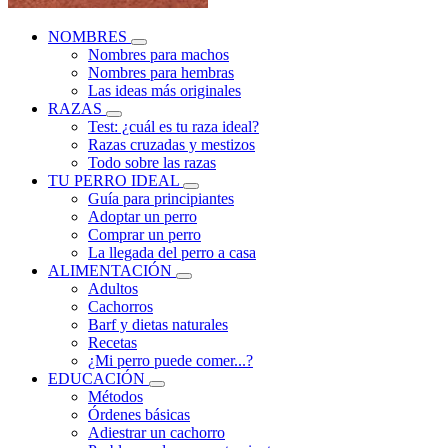
NOMBRES
Nombres para machos
Nombres para hembras
Las ideas más originales
RAZAS
Test: ¿cuál es tu raza ideal?
Razas cruzadas y mestizos
Todo sobre las razas
TU PERRO IDEAL
Guía para principiantes
Adoptar un perro
Comprar un perro
La llegada del perro a casa
ALIMENTACIÓN
Adultos
Cachorros
Barf y dietas naturales
Recetas
¿Mi perro puede comer...?
EDUCACIÓN
Métodos
Órdenes básicas
Adiestrar un cachorro