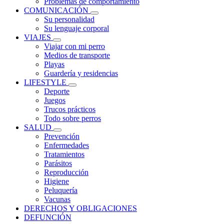
Problemas de comportamiento
COMUNICACIÓN
Su personalidad
Su lenguaje corporal
VIAJES
Viajar con mi perro
Medios de transporte
Playas
Guardería y residencias
LIFESTYLE
Deporte
Juegos
Trucos prácticos
Todo sobre perros
SALUD
Prevención
Enfermedades
Tratamientos
Parásitos
Reproducción
Higiene
Peluquería
Vacunas
DERECHOS Y OBLIGACIONES
DEFUNCIÓN