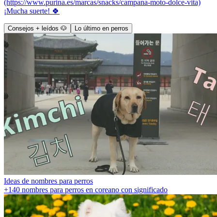
(https://www.purina.es/marcas/snacks/campana-moto-dolce-vita)
¡Mucha suerte! 🍀
Consejos + leídos 🐶
Lo último en perros
Ideas de nombres para perros
+140 nombres para perros en coreano con significado