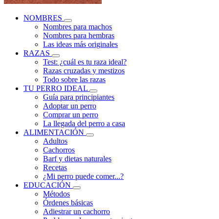
NOMBRES
Nombres para machos
Nombres para hembras
Las ideas más originales
RAZAS
Test: ¿cuál es tu raza ideal?
Razas cruzadas y mestizos
Todo sobre las razas
TU PERRO IDEAL
Guía para principiantes
Adoptar un perro
Comprar un perro
La llegada del perro a casa
ALIMENTACIÓN
Adultos
Cachorros
Barf y dietas naturales
Recetas
¿Mi perro puede comer...?
EDUCACIÓN
Métodos
Órdenes básicas
Adiestrar un cachorro