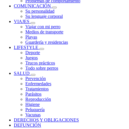
Problemas de comportamiento
COMUNICACIÓN
Su personalidad
Su lenguaje corporal
VIAJES
Viajar con mi perro
Medios de transporte
Playas
Guardería y residencias
LIFESTYLE
Deporte
Juegos
Trucos prácticos
Todo sobre perros
SALUD
Prevención
Enfermedades
Tratamientos
Parásitos
Reproducción
Higiene
Peluquería
Vacunas
DERECHOS Y OBLIGACIONES
DEFUNCIÓN