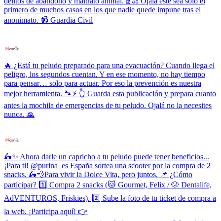
delitos de abandono y maltrato animal.🧬⚖️ Ojalá este sea solo el
primero de muchos casos en los que nadie quede impune tras el
anonimato. 📹 Guardia Civil
🔥 ¿Está tu peludo preparado para una evacuación? Cuando llega el
peligro, los segundos cuentan. Y en ese momento, no hay tiempo
para pensar… solo para actuar. Por eso la prevención es nuestra
mejor herramienta. 🐾⚡ 👆 Guarda esta publicación y prepara cuanto
antes la mochila de emergencias de tu peludo. Ojalá no la necesites
nunca. 🙏
🛵✨ Ahora darle un capricho a tu peludo puede tener beneficios...
¡Para ti! @purina_es España sortea una scooter por la compra de 2
snacks. 🛵💨Para vivir la Dolce Vita, pero juntos. 📌 ¿Cómo
participar? 1️⃣ Compra 2 snacks (🐱 Gourmet, Felix / 🐶 Dentalife,
AdVENTUROS, Friskies). 2️⃣ Sube la foto de tu ticket de compra a
la web. ¡Participa aquí! 👉