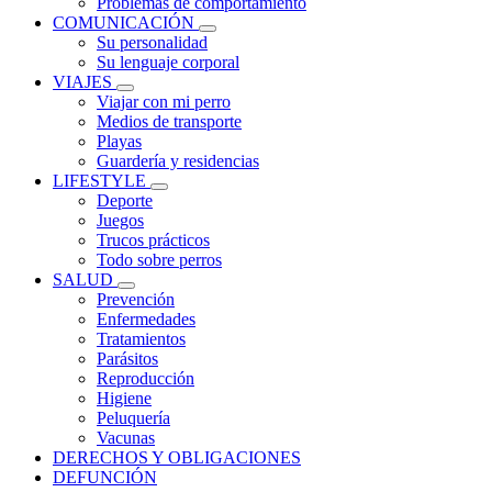
Problemas de comportamiento
COMUNICACIÓN
Su personalidad
Su lenguaje corporal
VIAJES
Viajar con mi perro
Medios de transporte
Playas
Guardería y residencias
LIFESTYLE
Deporte
Juegos
Trucos prácticos
Todo sobre perros
SALUD
Prevención
Enfermedades
Tratamientos
Parásitos
Reproducción
Higiene
Peluquería
Vacunas
DERECHOS Y OBLIGACIONES
DEFUNCIÓN