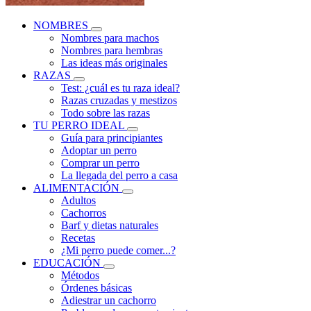
NOMBRES
Nombres para machos
Nombres para hembras
Las ideas más originales
RAZAS
Test: ¿cuál es tu raza ideal?
Razas cruzadas y mestizos
Todo sobre las razas
TU PERRO IDEAL
Guía para principiantes
Adoptar un perro
Comprar un perro
La llegada del perro a casa
ALIMENTACIÓN
Adultos
Cachorros
Barf y dietas naturales
Recetas
¿Mi perro puede comer...?
EDUCACIÓN
Métodos
Órdenes básicas
Adiestrar un cachorro