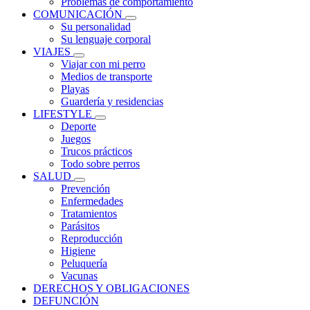
Problemas de comportamiento
COMUNICACIÓN
Su personalidad
Su lenguaje corporal
VIAJES
Viajar con mi perro
Medios de transporte
Playas
Guardería y residencias
LIFESTYLE
Deporte
Juegos
Trucos prácticos
Todo sobre perros
SALUD
Prevención
Enfermedades
Tratamientos
Parásitos
Reproducción
Higiene
Peluquería
Vacunas
DERECHOS Y OBLIGACIONES
DEFUNCIÓN