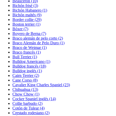
Beauceron
(10)
Bichón frisé
(3)
Bichón Habanero
(1)
Bichón maltés
(9)
Border collie
(29)
Boston terrier
(1)
Bóxer
(7)
Boyero de Berna
(7)
Braco alemán de pelo corto
(2)
Braco Alemán de Pelo Duro
(1)
Braco de Weimar
(1)
Braco francés
(1)
Bull Terrier
(1)
Bulldog Americano
(1)
Bulldog francés
(18)
Bulldog inglés
(1)
Cairn Terrier
(2)
Cane Corso
(8)
Cavalier King Charles Spaniel
(23)
Chihuahua
(13)
Chow Chow
(1)
Cocker Spaniel inglés
(14)
Collie barbudo
(2)
Cotón de Tulear
(4)
Crestado rodesiano
(2)