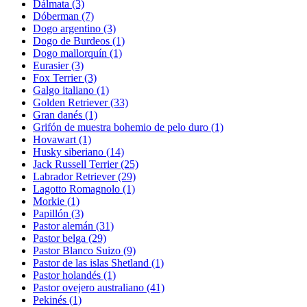
Dálmata
(3)
Dóberman
(7)
Dogo argentino
(3)
Dogo de Burdeos
(1)
Dogo mallorquín
(1)
Eurasier
(3)
Fox Terrier
(3)
Galgo italiano
(1)
Golden Retriever
(33)
Gran danés
(1)
Grifón de muestra bohemio de pelo duro
(1)
Hovawart
(1)
Husky siberiano
(14)
Jack Russell Terrier
(25)
Labrador Retriever
(29)
Lagotto Romagnolo
(1)
Morkie
(1)
Papillón
(3)
Pastor alemán
(31)
Pastor belga
(29)
Pastor Blanco Suizo
(9)
Pastor de las islas Shetland
(1)
Pastor holandés
(1)
Pastor ovejero australiano
(41)
Pekinés
(1)