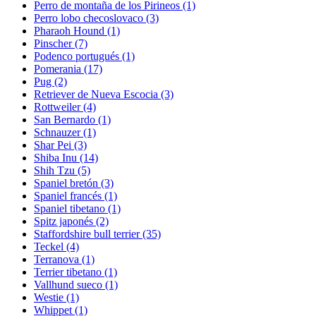
Perro de montaña de los Pirineos
(1)
Perro lobo checoslovaco
(3)
Pharaoh Hound
(1)
Pinscher
(7)
Podenco portugués
(1)
Pomerania
(17)
Pug
(2)
Retriever de Nueva Escocia
(3)
Rottweiler
(4)
San Bernardo
(1)
Schnauzer
(1)
Shar Pei
(3)
Shiba Inu
(14)
Shih Tzu
(5)
Spaniel bretón
(3)
Spaniel francés
(1)
Spaniel tibetano
(1)
Spitz japonés
(2)
Staffordshire bull terrier
(35)
Teckel
(4)
Terranova
(1)
Terrier tibetano
(1)
Vallhund sueco
(1)
Westie
(1)
Whippet
(1)