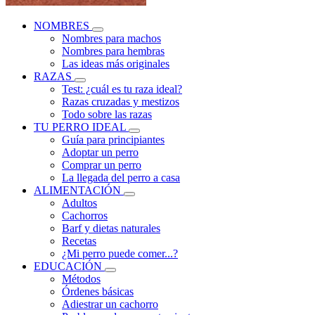
NOMBRES
Nombres para machos
Nombres para hembras
Las ideas más originales
RAZAS
Test: ¿cuál es tu raza ideal?
Razas cruzadas y mestizos
Todo sobre las razas
TU PERRO IDEAL
Guía para principiantes
Adoptar un perro
Comprar un perro
La llegada del perro a casa
ALIMENTACIÓN
Adultos
Cachorros
Barf y dietas naturales
Recetas
¿Mi perro puede comer...?
EDUCACIÓN
Métodos
Órdenes básicas
Adiestrar un cachorro