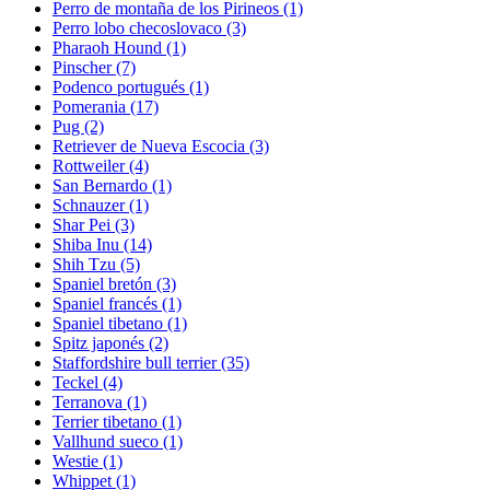
Perro de montaña de los Pirineos
(1)
Perro lobo checoslovaco
(3)
Pharaoh Hound
(1)
Pinscher
(7)
Podenco portugués
(1)
Pomerania
(17)
Pug
(2)
Retriever de Nueva Escocia
(3)
Rottweiler
(4)
San Bernardo
(1)
Schnauzer
(1)
Shar Pei
(3)
Shiba Inu
(14)
Shih Tzu
(5)
Spaniel bretón
(3)
Spaniel francés
(1)
Spaniel tibetano
(1)
Spitz japonés
(2)
Staffordshire bull terrier
(35)
Teckel
(4)
Terranova
(1)
Terrier tibetano
(1)
Vallhund sueco
(1)
Westie
(1)
Whippet
(1)