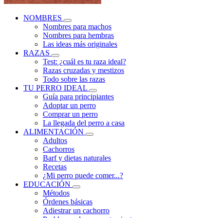
NOMBRES
Nombres para machos
Nombres para hembras
Las ideas más originales
RAZAS
Test: ¿cuál es tu raza ideal?
Razas cruzadas y mestizos
Todo sobre las razas
TU PERRO IDEAL
Guía para principiantes
Adoptar un perro
Comprar un perro
La llegada del perro a casa
ALIMENTACIÓN
Adultos
Cachorros
Barf y dietas naturales
Recetas
¿Mi perro puede comer...?
EDUCACIÓN
Métodos
Órdenes básicas
Adiestrar un cachorro