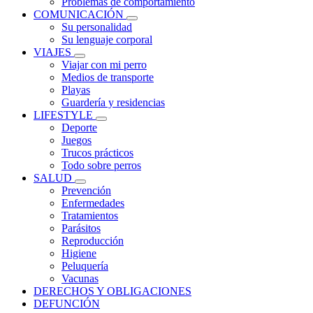
Problemas de comportamiento
COMUNICACIÓN
Su personalidad
Su lenguaje corporal
VIAJES
Viajar con mi perro
Medios de transporte
Playas
Guardería y residencias
LIFESTYLE
Deporte
Juegos
Trucos prácticos
Todo sobre perros
SALUD
Prevención
Enfermedades
Tratamientos
Parásitos
Reproducción
Higiene
Peluquería
Vacunas
DERECHOS Y OBLIGACIONES
DEFUNCIÓN