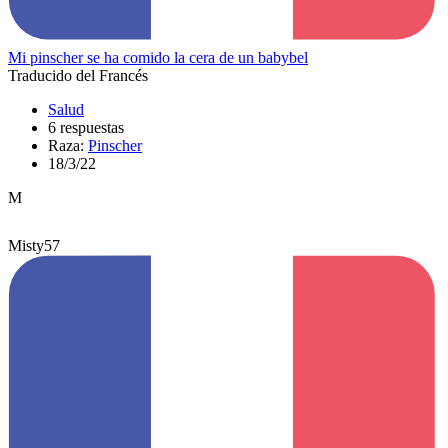
Mi pinscher se ha comido la cera de un babybel
Traducido del Francés
Salud
6 respuestas
Raza:
Pinscher
18/3/22
M
Misty57