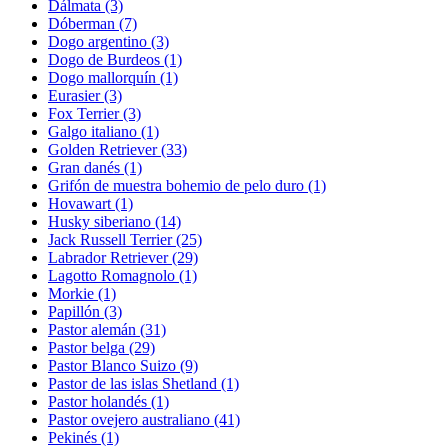
Dálmata
(3)
Dóberman
(7)
Dogo argentino
(3)
Dogo de Burdeos
(1)
Dogo mallorquín
(1)
Eurasier
(3)
Fox Terrier
(3)
Galgo italiano
(1)
Golden Retriever
(33)
Gran danés
(1)
Grifón de muestra bohemio de pelo duro
(1)
Hovawart
(1)
Husky siberiano
(14)
Jack Russell Terrier
(25)
Labrador Retriever
(29)
Lagotto Romagnolo
(1)
Morkie
(1)
Papillón
(3)
Pastor alemán
(31)
Pastor belga
(29)
Pastor Blanco Suizo
(9)
Pastor de las islas Shetland
(1)
Pastor holandés
(1)
Pastor ovejero australiano
(41)
Pekinés
(1)