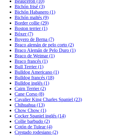
Beauceron
(10)
Bichón frisé
(3)
Bichón Habanero
(1)
Bichón maltés
(9)
Border collie
(29)
Boston terrier
(1)
Bóxer
(7)
Boyero de Berna
(7)
Braco alemán de pelo corto
(2)
Braco Alemán de Pelo Duro
(1)
Braco de Weimar
(1)
Braco francés
(1)
Bull Terrier
(1)
Bulldog Americano
(1)
Bulldog francés
(18)
Bulldog inglés
(1)
Cairn Terrier
(2)
Cane Corso
(8)
Cavalier King Charles Spaniel
(23)
Chihuahua
(13)
Chow Chow
(1)
Cocker Spaniel inglés
(14)
Collie barbudo
(2)
Cotón de Tulear
(4)
Crestado rodesiano
(2)