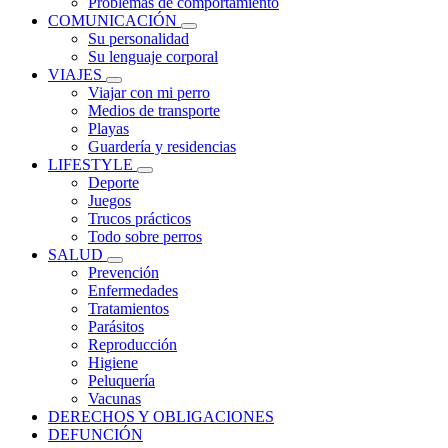
Problemas de comportamiento
COMUNICACIÓN
Su personalidad
Su lenguaje corporal
VIAJES
Viajar con mi perro
Medios de transporte
Playas
Guardería y residencias
LIFESTYLE
Deporte
Juegos
Trucos prácticos
Todo sobre perros
SALUD
Prevención
Enfermedades
Tratamientos
Parásitos
Reproducción
Higiene
Peluquería
Vacunas
DERECHOS Y OBLIGACIONES
DEFUNCIÓN