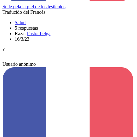
Se le pela la piel de los testículos
Traducido del Francés
Salud
5 respuestas
Raza:
Pastor belga
16/3/23
?
Usuario anónimo