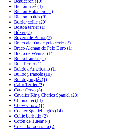
Beauceron
(10)
Bichón frisé
(3)
Bichón Habanero
(1)
Bichón maltés
(9)
Border collie
(29)
Boston terrier
(1)
Bóxer
(7)
Boyero de Berna
(7)
Braco alemán de pelo corto
(2)
Braco Alemán de Pelo Duro
(1)
Braco de Weimar
(1)
Braco francés
(1)
Bull Terrier
(1)
Bulldog Americano
(1)
Bulldog francés
(18)
Bulldog inglés
(1)
Cairn Terrier
(2)
Cane Corso
(8)
Cavalier King Charles Spaniel
(23)
Chihuahua
(13)
Chow Chow
(1)
Cocker Spaniel inglés
(14)
Collie barbudo
(2)
Cotón de Tulear
(4)
Crestado rodesiano
(2)