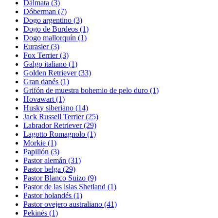
Dálmata
(3)
Dóberman
(7)
Dogo argentino
(3)
Dogo de Burdeos
(1)
Dogo mallorquín
(1)
Eurasier
(3)
Fox Terrier
(3)
Galgo italiano
(1)
Golden Retriever
(33)
Gran danés
(1)
Grifón de muestra bohemio de pelo duro
(1)
Hovawart
(1)
Husky siberiano
(14)
Jack Russell Terrier
(25)
Labrador Retriever
(29)
Lagotto Romagnolo
(1)
Morkie
(1)
Papillón
(3)
Pastor alemán
(31)
Pastor belga
(29)
Pastor Blanco Suizo
(9)
Pastor de las islas Shetland
(1)
Pastor holandés
(1)
Pastor ovejero australiano
(41)
Pekinés
(1)