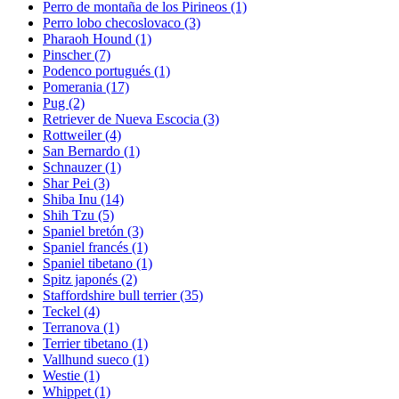
Perro de montaña de los Pirineos
(1)
Perro lobo checoslovaco
(3)
Pharaoh Hound
(1)
Pinscher
(7)
Podenco portugués
(1)
Pomerania
(17)
Pug
(2)
Retriever de Nueva Escocia
(3)
Rottweiler
(4)
San Bernardo
(1)
Schnauzer
(1)
Shar Pei
(3)
Shiba Inu
(14)
Shih Tzu
(5)
Spaniel bretón
(3)
Spaniel francés
(1)
Spaniel tibetano
(1)
Spitz japonés
(2)
Staffordshire bull terrier
(35)
Teckel
(4)
Terranova
(1)
Terrier tibetano
(1)
Vallhund sueco
(1)
Westie
(1)
Whippet
(1)