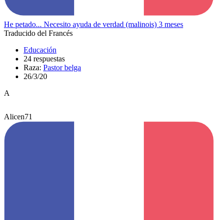
He petado... Necesito ayuda de verdad (malinois) 3 meses
Traducido del Francés
Educación
24 respuestas
Raza:
Pastor belga
26/3/20
A
Alicen71