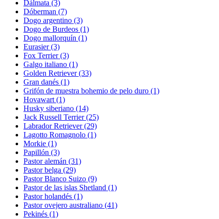
Dálmata
(3)
Dóberman
(7)
Dogo argentino
(3)
Dogo de Burdeos
(1)
Dogo mallorquín
(1)
Eurasier
(3)
Fox Terrier
(3)
Galgo italiano
(1)
Golden Retriever
(33)
Gran danés
(1)
Grifón de muestra bohemio de pelo duro
(1)
Hovawart
(1)
Husky siberiano
(14)
Jack Russell Terrier
(25)
Labrador Retriever
(29)
Lagotto Romagnolo
(1)
Morkie
(1)
Papillón
(3)
Pastor alemán
(31)
Pastor belga
(29)
Pastor Blanco Suizo
(9)
Pastor de las islas Shetland
(1)
Pastor holandés
(1)
Pastor ovejero australiano
(41)
Pekinés
(1)