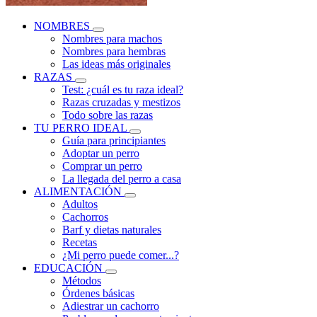
NOMBRES
Nombres para machos
Nombres para hembras
Las ideas más originales
RAZAS
Test: ¿cuál es tu raza ideal?
Razas cruzadas y mestizos
Todo sobre las razas
TU PERRO IDEAL
Guía para principiantes
Adoptar un perro
Comprar un perro
La llegada del perro a casa
ALIMENTACIÓN
Adultos
Cachorros
Barf y dietas naturales
Recetas
¿Mi perro puede comer...?
EDUCACIÓN
Métodos
Órdenes básicas
Adiestrar un cachorro