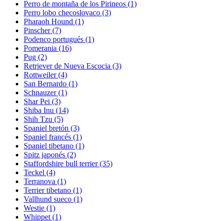
Perro de montaña de los Pirineos
(1)
Perro lobo checoslovaco
(3)
Pharaoh Hound
(1)
Pinscher
(7)
Podenco portugués
(1)
Pomerania
(16)
Pug
(2)
Retriever de Nueva Escocia
(3)
Rottweiler
(4)
San Bernardo
(1)
Schnauzer
(1)
Shar Pei
(3)
Shiba Inu
(14)
Shih Tzu
(5)
Spaniel bretón
(3)
Spaniel francés
(1)
Spaniel tibetano
(1)
Spitz japonés
(2)
Staffordshire bull terrier
(35)
Teckel
(4)
Terranova
(1)
Terrier tibetano
(1)
Vallhund sueco
(1)
Westie
(1)
Whippet
(1)