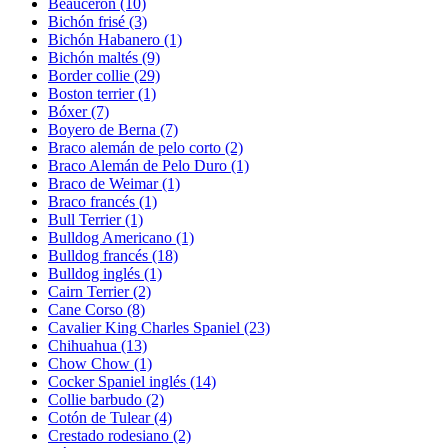
Beauceron
(10)
Bichón frisé
(3)
Bichón Habanero
(1)
Bichón maltés
(9)
Border collie
(29)
Boston terrier
(1)
Bóxer
(7)
Boyero de Berna
(7)
Braco alemán de pelo corto
(2)
Braco Alemán de Pelo Duro
(1)
Braco de Weimar
(1)
Braco francés
(1)
Bull Terrier
(1)
Bulldog Americano
(1)
Bulldog francés
(18)
Bulldog inglés
(1)
Cairn Terrier
(2)
Cane Corso
(8)
Cavalier King Charles Spaniel
(23)
Chihuahua
(13)
Chow Chow
(1)
Cocker Spaniel inglés
(14)
Collie barbudo
(2)
Cotón de Tulear
(4)
Crestado rodesiano
(2)