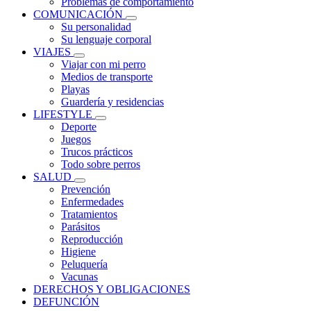
Problemas de comportamiento
COMUNICACIÓN
Su personalidad
Su lenguaje corporal
VIAJES
Viajar con mi perro
Medios de transporte
Playas
Guardería y residencias
LIFESTYLE
Deporte
Juegos
Trucos prácticos
Todo sobre perros
SALUD
Prevención
Enfermedades
Tratamientos
Parásitos
Reproducción
Higiene
Peluquería
Vacunas
DERECHOS Y OBLIGACIONES
DEFUNCIÓN