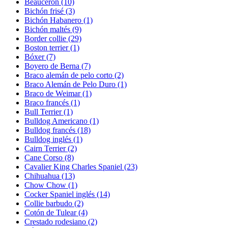
Beauceron
(10)
Bichón frisé
(3)
Bichón Habanero
(1)
Bichón maltés
(9)
Border collie
(29)
Boston terrier
(1)
Bóxer
(7)
Boyero de Berna
(7)
Braco alemán de pelo corto
(2)
Braco Alemán de Pelo Duro
(1)
Braco de Weimar
(1)
Braco francés
(1)
Bull Terrier
(1)
Bulldog Americano
(1)
Bulldog francés
(18)
Bulldog inglés
(1)
Cairn Terrier
(2)
Cane Corso
(8)
Cavalier King Charles Spaniel
(23)
Chihuahua
(13)
Chow Chow
(1)
Cocker Spaniel inglés
(14)
Collie barbudo
(2)
Cotón de Tulear
(4)
Crestado rodesiano
(2)