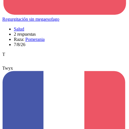
Regurgitación sin megaesofago
Salud
2 respuestas
Raza:
Pomerania
7/8/26
T
Twyx