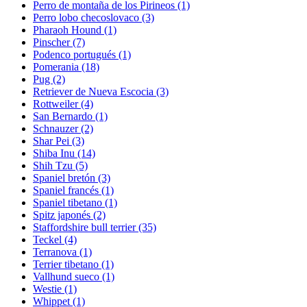
Perro de montaña de los Pirineos
(1)
Perro lobo checoslovaco
(3)
Pharaoh Hound
(1)
Pinscher
(7)
Podenco portugués
(1)
Pomerania
(18)
Pug
(2)
Retriever de Nueva Escocia
(3)
Rottweiler
(4)
San Bernardo
(1)
Schnauzer
(2)
Shar Pei
(3)
Shiba Inu
(14)
Shih Tzu
(5)
Spaniel bretón
(3)
Spaniel francés
(1)
Spaniel tibetano
(1)
Spitz japonés
(2)
Staffordshire bull terrier
(35)
Teckel
(4)
Terranova
(1)
Terrier tibetano
(1)
Vallhund sueco
(1)
Westie
(1)
Whippet
(1)