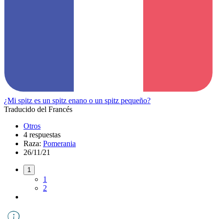
¿Mi spitz es un spitz enano o un spitz pequeño?
Traducido del Francés
Otros
4 respuestas
Raza:
Pomerania
26/11/21
1
1
2