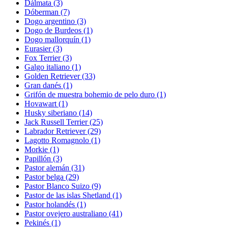
Dálmata
(3)
Dóberman
(7)
Dogo argentino
(3)
Dogo de Burdeos
(1)
Dogo mallorquín
(1)
Eurasier
(3)
Fox Terrier
(3)
Galgo italiano
(1)
Golden Retriever
(33)
Gran danés
(1)
Grifón de muestra bohemio de pelo duro
(1)
Hovawart
(1)
Husky siberiano
(14)
Jack Russell Terrier
(25)
Labrador Retriever
(29)
Lagotto Romagnolo
(1)
Morkie
(1)
Papillón
(3)
Pastor alemán
(31)
Pastor belga
(29)
Pastor Blanco Suizo
(9)
Pastor de las islas Shetland
(1)
Pastor holandés
(1)
Pastor ovejero australiano
(41)
Pekinés
(1)