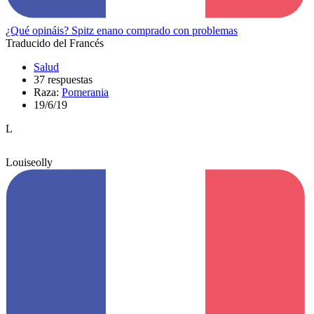
¿Qué opináis? Spitz enano comprado con problemas
Traducido del Francés
Salud
37 respuestas
Raza:
Pomerania
19/6/19
L
Louiseolly