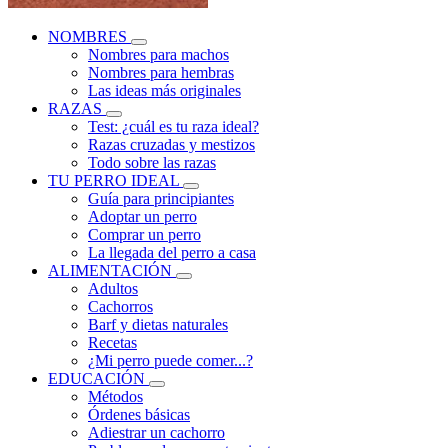
NOMBRES
Nombres para machos
Nombres para hembras
Las ideas más originales
RAZAS
Test: ¿cuál es tu raza ideal?
Razas cruzadas y mestizos
Todo sobre las razas
TU PERRO IDEAL
Guía para principiantes
Adoptar un perro
Comprar un perro
La llegada del perro a casa
ALIMENTACIÓN
Adultos
Cachorros
Barf y dietas naturales
Recetas
¿Mi perro puede comer...?
EDUCACIÓN
Métodos
Órdenes básicas
Adiestrar un cachorro