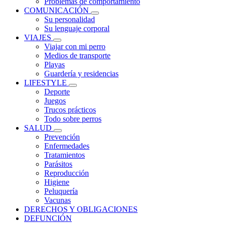
Problemas de comportamiento
COMUNICACIÓN
Su personalidad
Su lenguaje corporal
VIAJES
Viajar con mi perro
Medios de transporte
Playas
Guardería y residencias
LIFESTYLE
Deporte
Juegos
Trucos prácticos
Todo sobre perros
SALUD
Prevención
Enfermedades
Tratamientos
Parásitos
Reproducción
Higiene
Peluquería
Vacunas
DERECHOS Y OBLIGACIONES
DEFUNCIÓN