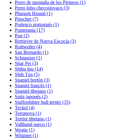
Perro de montaña de los Pirineos
(1)
Perro lobo checoslovaco
(3)
Pharaoh Hound
(1)
Pinscher
(7)
Podenco portugués
(1)
Pomerania
(17)
Pug
(2)
Retriever de Nueva Escocia
(3)
Rottweiler
(4)
San Bernardo
(1)
Schnauzer
(1)
Shar Pei
(3)
Shiba Inu
(14)
Shih Tzu
(5)
Spaniel bretón
(3)
Spaniel francés
(1)
Spaniel tibetano
(1)
Spitz japonés
(2)
Staffordshire bull terrier
(35)
Teckel
(4)
Terranova
(1)
Terrier tibetano
(1)
Vallhund sueco
(1)
Westie
(1)
Whippet
(1)