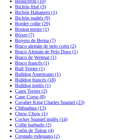
Beauceron
(10)
Bichón frisé
(3)
Bichón Habanero
(1)
Bichón maltés
(9)
Border collie
(29)
Boston terrier
(1)
Bóxer
(7)
Boyero de Berna
(7)
Braco alemán de pelo corto
(2)
Braco Alemán de Pelo Duro
(1)
Braco de Weimar
(1)
Braco francés
(1)
Bull Terrier
(1)
Bulldog Americano
(1)
Bulldog francés
(18)
Bulldog inglés
(1)
Cairn Terrier
(2)
Cane Corso
(8)
Cavalier King Charles Spaniel
(23)
Chihuahua
(13)
Chow Chow
(1)
Cocker Spaniel inglés
(14)
Collie barbudo
(2)
Cotón de Tulear
(4)
Crestado rodesiano
(2)