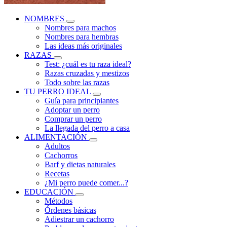
NOMBRES
Nombres para machos
Nombres para hembras
Las ideas más originales
RAZAS
Test: ¿cuál es tu raza ideal?
Razas cruzadas y mestizos
Todo sobre las razas
TU PERRO IDEAL
Guía para principiantes
Adoptar un perro
Comprar un perro
La llegada del perro a casa
ALIMENTACIÓN
Adultos
Cachorros
Barf y dietas naturales
Recetas
¿Mi perro puede comer...?
EDUCACIÓN
Métodos
Órdenes básicas
Adiestrar un cachorro