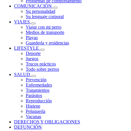
Problemas de comportamiento
COMUNICACIÓN
Su personalidad
Su lenguaje corporal
VIAJES
Viajar con mi perro
Medios de transporte
Playas
Guardería y residencias
LIFESTYLE
Deporte
Juegos
Trucos prácticos
Todo sobre perros
SALUD
Prevención
Enfermedades
Tratamientos
Parásitos
Reproducción
Higiene
Peluquería
Vacunas
DERECHOS Y OBLIGACIONES
DEFUNCIÓN