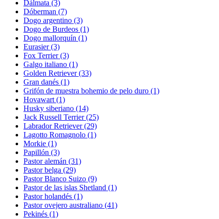
Dálmata
(3)
Dóberman
(7)
Dogo argentino
(3)
Dogo de Burdeos
(1)
Dogo mallorquín
(1)
Eurasier
(3)
Fox Terrier
(3)
Galgo italiano
(1)
Golden Retriever
(33)
Gran danés
(1)
Grifón de muestra bohemio de pelo duro
(1)
Hovawart
(1)
Husky siberiano
(14)
Jack Russell Terrier
(25)
Labrador Retriever
(29)
Lagotto Romagnolo
(1)
Morkie
(1)
Papillón
(3)
Pastor alemán
(31)
Pastor belga
(29)
Pastor Blanco Suizo
(9)
Pastor de las islas Shetland
(1)
Pastor holandés
(1)
Pastor ovejero australiano
(41)
Pekinés
(1)