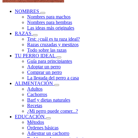
NOMBRES
Nombres para machos
Nombres para hembras
Las ideas más originales
RAZAS
Test: ¿cuál es tu raza ideal?
Razas cruzadas y mestizos
Todo sobre las razas
TU PERRO IDEAL
Guía para principiantes
Adoptar un perro
Comprar un perro
La llegada del perro a casa
ALIMENTACIÓN
Adultos
Cachorros
Barf y dietas naturales
Recetas
¿Mi perro puede comer...?
EDUCACIÓN
Métodos
Órdenes básicas
Adiestrar un cachorro