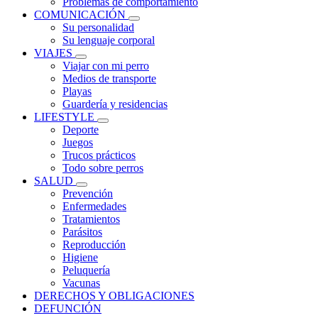
Problemas de comportamiento
COMUNICACIÓN
Su personalidad
Su lenguaje corporal
VIAJES
Viajar con mi perro
Medios de transporte
Playas
Guardería y residencias
LIFESTYLE
Deporte
Juegos
Trucos prácticos
Todo sobre perros
SALUD
Prevención
Enfermedades
Tratamientos
Parásitos
Reproducción
Higiene
Peluquería
Vacunas
DERECHOS Y OBLIGACIONES
DEFUNCIÓN