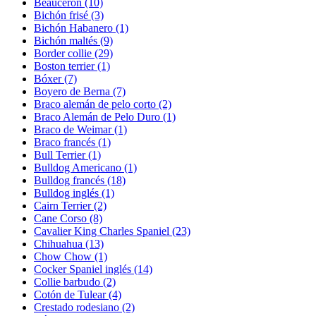
Beauceron
(10)
Bichón frisé
(3)
Bichón Habanero
(1)
Bichón maltés
(9)
Border collie
(29)
Boston terrier
(1)
Bóxer
(7)
Boyero de Berna
(7)
Braco alemán de pelo corto
(2)
Braco Alemán de Pelo Duro
(1)
Braco de Weimar
(1)
Braco francés
(1)
Bull Terrier
(1)
Bulldog Americano
(1)
Bulldog francés
(18)
Bulldog inglés
(1)
Cairn Terrier
(2)
Cane Corso
(8)
Cavalier King Charles Spaniel
(23)
Chihuahua
(13)
Chow Chow
(1)
Cocker Spaniel inglés
(14)
Collie barbudo
(2)
Cotón de Tulear
(4)
Crestado rodesiano
(2)