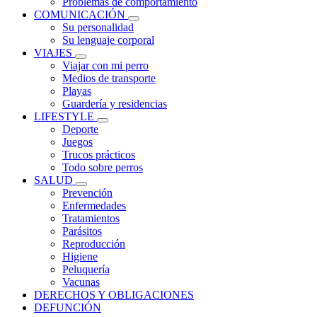
Problemas de comportamiento
COMUNICACIÓN
Su personalidad
Su lenguaje corporal
VIAJES
Viajar con mi perro
Medios de transporte
Playas
Guardería y residencias
LIFESTYLE
Deporte
Juegos
Trucos prácticos
Todo sobre perros
SALUD
Prevención
Enfermedades
Tratamientos
Parásitos
Reproducción
Higiene
Peluquería
Vacunas
DERECHOS Y OBLIGACIONES
DEFUNCIÓN