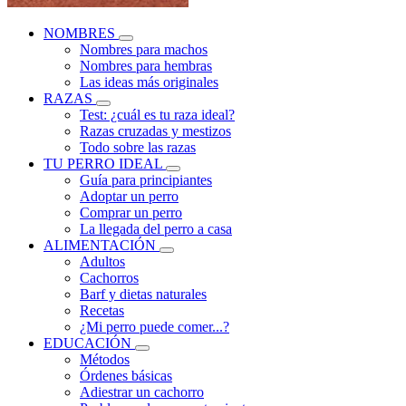
NOMBRES
Nombres para machos
Nombres para hembras
Las ideas más originales
RAZAS
Test: ¿cuál es tu raza ideal?
Razas cruzadas y mestizos
Todo sobre las razas
TU PERRO IDEAL
Guía para principiantes
Adoptar un perro
Comprar un perro
La llegada del perro a casa
ALIMENTACIÓN
Adultos
Cachorros
Barf y dietas naturales
Recetas
¿Mi perro puede comer...?
EDUCACIÓN
Métodos
Órdenes básicas
Adiestrar un cachorro