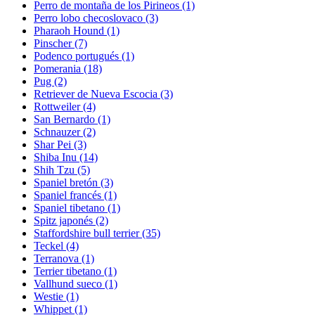
Perro de montaña de los Pirineos
(1)
Perro lobo checoslovaco
(3)
Pharaoh Hound
(1)
Pinscher
(7)
Podenco portugués
(1)
Pomerania
(18)
Pug
(2)
Retriever de Nueva Escocia
(3)
Rottweiler
(4)
San Bernardo
(1)
Schnauzer
(2)
Shar Pei
(3)
Shiba Inu
(14)
Shih Tzu
(5)
Spaniel bretón
(3)
Spaniel francés
(1)
Spaniel tibetano
(1)
Spitz japonés
(2)
Staffordshire bull terrier
(35)
Teckel
(4)
Terranova
(1)
Terrier tibetano
(1)
Vallhund sueco
(1)
Westie
(1)
Whippet
(1)