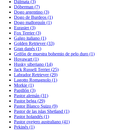
Dálmata
(3)
Dóberman
(7)
Dogo argentino
(3)
Dogo de Burdeos
(1)
Dogo mallorquín
(1)
Eurasier
(3)
Fox Terrier
(3)
Galgo italiano
(1)
Golden Retriever
(33)
Gran danés
(1)
Grifón de muestra bohemio de pelo duro
(1)
Hovawart
(1)
Husky siberiano
(14)
Jack Russell Terrier
(25)
Labrador Retriever
(29)
Lagotto Romagnolo
(1)
Morkie
(1)
Papillón
(3)
Pastor alemán
(31)
Pastor belga
(29)
Pastor Blanco Suizo
(9)
Pastor de las islas Shetland
(1)
Pastor holandés
(1)
Pastor ovejero australiano
(41)
Pekinés
(1)