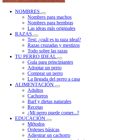
NOMBRES
Nombres para machos
Nombres para hembras
Las ideas más originales
RAZAS
Test: ¿cuál es tu raza ideal?
Razas cruzadas y mestizos
Todo sobre las razas
TU PERRO IDEAL
Guía para principiantes
Adoptar un perro
Comprar un perro
La llegada del perro a casa
ALIMENTACIÓN
Adultos
Cachorros
Barf y dietas naturales
Recetas
¿Mi perro puede comer...?
EDUCACIÓN
Métodos
Órdenes básicas
Adiestrar un cachorro