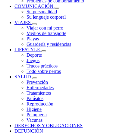
Problemas de comportamiento
COMUNICACIÓN
Su personalidad
Su lenguaje corporal
VIAJES
Viajar con mi perro
Medios de transporte
Playas
Guardería y residencias
LIFESTYLE
Deporte
Juegos
Trucos prácticos
Todo sobre perros
SALUD
Prevención
Enfermedades
Tratamientos
Parásitos
Reproducción
Higiene
Peluquería
Vacunas
DERECHOS Y OBLIGACIONES
DEFUNCIÓN