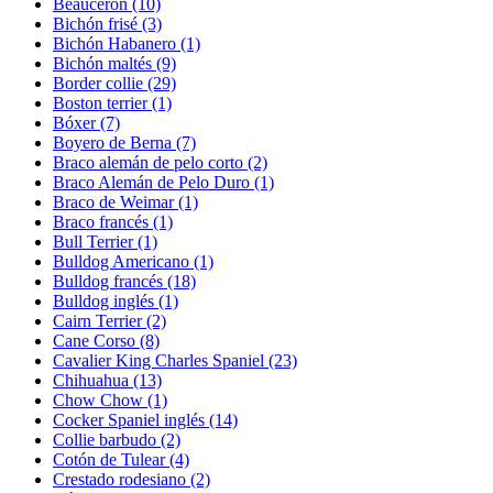
Beauceron
(10)
Bichón frisé
(3)
Bichón Habanero
(1)
Bichón maltés
(9)
Border collie
(29)
Boston terrier
(1)
Bóxer
(7)
Boyero de Berna
(7)
Braco alemán de pelo corto
(2)
Braco Alemán de Pelo Duro
(1)
Braco de Weimar
(1)
Braco francés
(1)
Bull Terrier
(1)
Bulldog Americano
(1)
Bulldog francés
(18)
Bulldog inglés
(1)
Cairn Terrier
(2)
Cane Corso
(8)
Cavalier King Charles Spaniel
(23)
Chihuahua
(13)
Chow Chow
(1)
Cocker Spaniel inglés
(14)
Collie barbudo
(2)
Cotón de Tulear
(4)
Crestado rodesiano
(2)