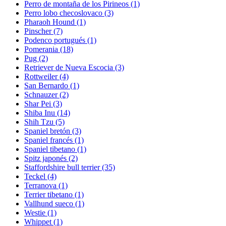
Perro de montaña de los Pirineos
(1)
Perro lobo checoslovaco
(3)
Pharaoh Hound
(1)
Pinscher
(7)
Podenco portugués
(1)
Pomerania
(18)
Pug
(2)
Retriever de Nueva Escocia
(3)
Rottweiler
(4)
San Bernardo
(1)
Schnauzer
(2)
Shar Pei
(3)
Shiba Inu
(14)
Shih Tzu
(5)
Spaniel bretón
(3)
Spaniel francés
(1)
Spaniel tibetano
(1)
Spitz japonés
(2)
Staffordshire bull terrier
(35)
Teckel
(4)
Terranova
(1)
Terrier tibetano
(1)
Vallhund sueco
(1)
Westie
(1)
Whippet
(1)