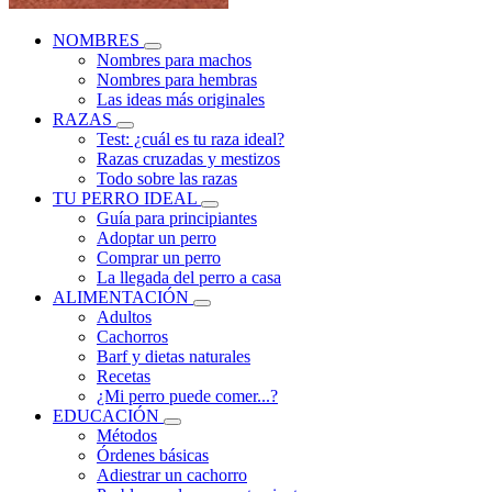
NOMBRES
Nombres para machos
Nombres para hembras
Las ideas más originales
RAZAS
Test: ¿cuál es tu raza ideal?
Razas cruzadas y mestizos
Todo sobre las razas
TU PERRO IDEAL
Guía para principiantes
Adoptar un perro
Comprar un perro
La llegada del perro a casa
ALIMENTACIÓN
Adultos
Cachorros
Barf y dietas naturales
Recetas
¿Mi perro puede comer...?
EDUCACIÓN
Métodos
Órdenes básicas
Adiestrar un cachorro