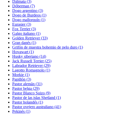
Dálmata
(3)
Dóberman
(7)
Dogo argentino
(3)
Dogo de Burdeos
(1)
Dogo mallorquín
(1)
Eurasier
(3)
Fox Terrier
(3)
Galgo italiano
(1)
Golden Retriever
(33)
Gran danés
(1)
Grifón de muestra bohemio de pelo duro
(1)
Hovawart
(1)
Husky siberiano
(14)
Jack Russell Terrier
(25)
Labrador Retriever
(29)
Lagotto Romagnolo
(1)
Morkie
(1)
Papillón
(3)
Pastor alemán
(31)
Pastor belga
(29)
Pastor Blanco Suizo
(9)
Pastor de las islas Shetland
(1)
Pastor holandés
(1)
Pastor ovejero australiano
(41)
Pekinés
(1)