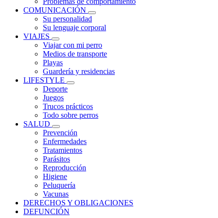
Problemas de comportamiento
COMUNICACIÓN
Su personalidad
Su lenguaje corporal
VIAJES
Viajar con mi perro
Medios de transporte
Playas
Guardería y residencias
LIFESTYLE
Deporte
Juegos
Trucos prácticos
Todo sobre perros
SALUD
Prevención
Enfermedades
Tratamientos
Parásitos
Reproducción
Higiene
Peluquería
Vacunas
DERECHOS Y OBLIGACIONES
DEFUNCIÓN