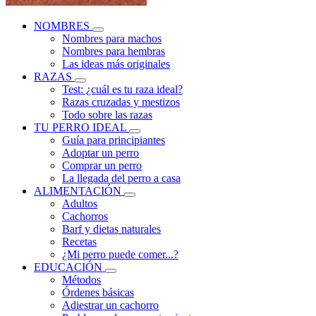
NOMBRES
Nombres para machos
Nombres para hembras
Las ideas más originales
RAZAS
Test: ¿cuál es tu raza ideal?
Razas cruzadas y mestizos
Todo sobre las razas
TU PERRO IDEAL
Guía para principiantes
Adoptar un perro
Comprar un perro
La llegada del perro a casa
ALIMENTACIÓN
Adultos
Cachorros
Barf y dietas naturales
Recetas
¿Mi perro puede comer...?
EDUCACIÓN
Métodos
Órdenes básicas
Adiestrar un cachorro