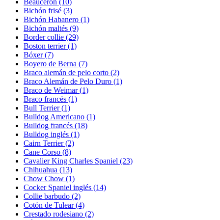
Beauceron
(10)
Bichón frisé
(3)
Bichón Habanero
(1)
Bichón maltés
(9)
Border collie
(29)
Boston terrier
(1)
Bóxer
(7)
Boyero de Berna
(7)
Braco alemán de pelo corto
(2)
Braco Alemán de Pelo Duro
(1)
Braco de Weimar
(1)
Braco francés
(1)
Bull Terrier
(1)
Bulldog Americano
(1)
Bulldog francés
(18)
Bulldog inglés
(1)
Cairn Terrier
(2)
Cane Corso
(8)
Cavalier King Charles Spaniel
(23)
Chihuahua
(13)
Chow Chow
(1)
Cocker Spaniel inglés
(14)
Collie barbudo
(2)
Cotón de Tulear
(4)
Crestado rodesiano
(2)