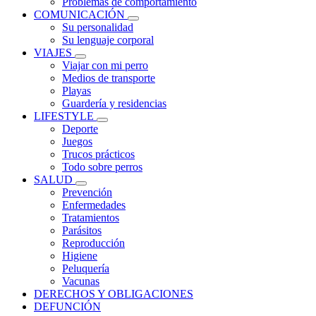
Problemas de comportamiento
COMUNICACIÓN
Su personalidad
Su lenguaje corporal
VIAJES
Viajar con mi perro
Medios de transporte
Playas
Guardería y residencias
LIFESTYLE
Deporte
Juegos
Trucos prácticos
Todo sobre perros
SALUD
Prevención
Enfermedades
Tratamientos
Parásitos
Reproducción
Higiene
Peluquería
Vacunas
DERECHOS Y OBLIGACIONES
DEFUNCIÓN