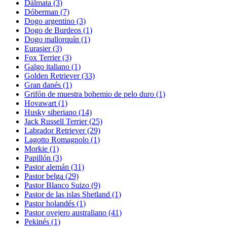
Dálmata
(3)
Dóberman
(7)
Dogo argentino
(3)
Dogo de Burdeos
(1)
Dogo mallorquín
(1)
Eurasier
(3)
Fox Terrier
(3)
Galgo italiano
(1)
Golden Retriever
(33)
Gran danés
(1)
Grifón de muestra bohemio de pelo duro
(1)
Hovawart
(1)
Husky siberiano
(14)
Jack Russell Terrier
(25)
Labrador Retriever
(29)
Lagotto Romagnolo
(1)
Morkie
(1)
Papillón
(3)
Pastor alemán
(31)
Pastor belga
(29)
Pastor Blanco Suizo
(9)
Pastor de las islas Shetland
(1)
Pastor holandés
(1)
Pastor ovejero australiano
(41)
Pekinés
(1)