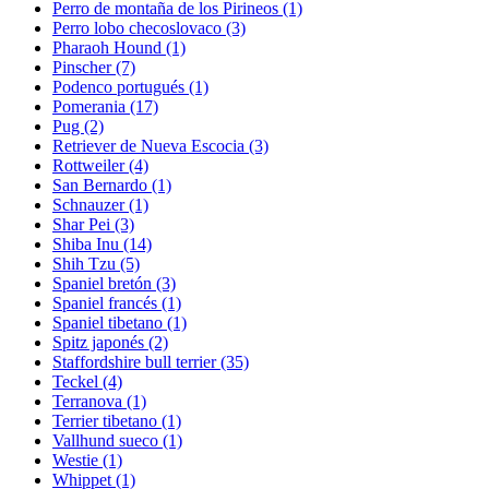
Perro de montaña de los Pirineos
(1)
Perro lobo checoslovaco
(3)
Pharaoh Hound
(1)
Pinscher
(7)
Podenco portugués
(1)
Pomerania
(17)
Pug
(2)
Retriever de Nueva Escocia
(3)
Rottweiler
(4)
San Bernardo
(1)
Schnauzer
(1)
Shar Pei
(3)
Shiba Inu
(14)
Shih Tzu
(5)
Spaniel bretón
(3)
Spaniel francés
(1)
Spaniel tibetano
(1)
Spitz japonés
(2)
Staffordshire bull terrier
(35)
Teckel
(4)
Terranova
(1)
Terrier tibetano
(1)
Vallhund sueco
(1)
Westie
(1)
Whippet
(1)