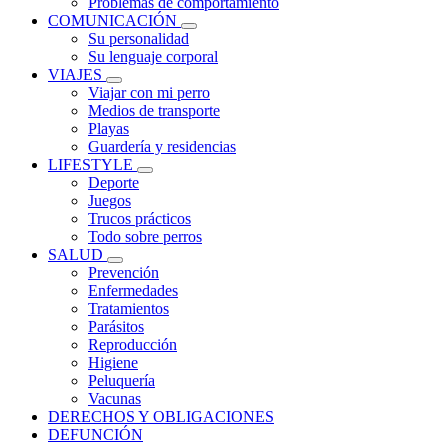
Problemas de comportamiento
COMUNICACIÓN
Su personalidad
Su lenguaje corporal
VIAJES
Viajar con mi perro
Medios de transporte
Playas
Guardería y residencias
LIFESTYLE
Deporte
Juegos
Trucos prácticos
Todo sobre perros
SALUD
Prevención
Enfermedades
Tratamientos
Parásitos
Reproducción
Higiene
Peluquería
Vacunas
DERECHOS Y OBLIGACIONES
DEFUNCIÓN