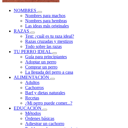
NOMBRES
Nombres para machos
Nombres para hembras
Las ideas más originales
RAZAS
Test: ¿cuál es tu raza ideal?
Razas cruzadas y mestizos
Todo sobre las razas
TU PERRO IDEAL
Guía para principiantes
Adoptar un perro
Comprar un perro
La llegada del perro a casa
ALIMENTACIÓN
Adultos
Cachorros
Barf y dietas naturales
Recetas
¿Mi perro puede comer...?
EDUCACIÓN
Métodos
Órdenes básicas
Adiestrar un cachorro