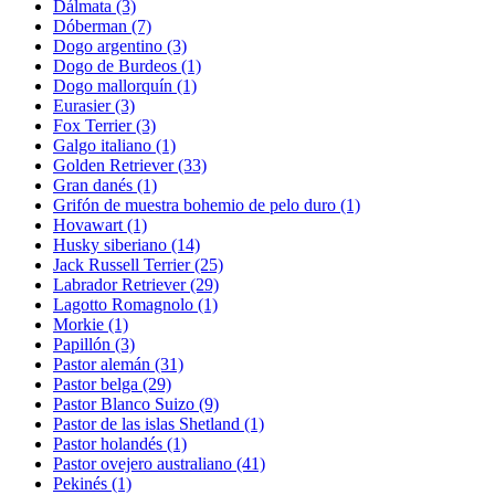
Dálmata
(3)
Dóberman
(7)
Dogo argentino
(3)
Dogo de Burdeos
(1)
Dogo mallorquín
(1)
Eurasier
(3)
Fox Terrier
(3)
Galgo italiano
(1)
Golden Retriever
(33)
Gran danés
(1)
Grifón de muestra bohemio de pelo duro
(1)
Hovawart
(1)
Husky siberiano
(14)
Jack Russell Terrier
(25)
Labrador Retriever
(29)
Lagotto Romagnolo
(1)
Morkie
(1)
Papillón
(3)
Pastor alemán
(31)
Pastor belga
(29)
Pastor Blanco Suizo
(9)
Pastor de las islas Shetland
(1)
Pastor holandés
(1)
Pastor ovejero australiano
(41)
Pekinés
(1)