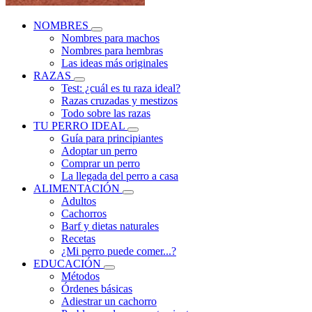
NOMBRES
Nombres para machos
Nombres para hembras
Las ideas más originales
RAZAS
Test: ¿cuál es tu raza ideal?
Razas cruzadas y mestizos
Todo sobre las razas
TU PERRO IDEAL
Guía para principiantes
Adoptar un perro
Comprar un perro
La llegada del perro a casa
ALIMENTACIÓN
Adultos
Cachorros
Barf y dietas naturales
Recetas
¿Mi perro puede comer...?
EDUCACIÓN
Métodos
Órdenes básicas
Adiestrar un cachorro