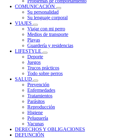
Problemas de comportamiento
COMUNICACIÓN
Su personalidad
Su lenguaje corporal
VIAJES
Viajar con mi perro
Medios de transporte
Playas
Guardería y residencias
LIFESTYLE
Deporte
Juegos
Trucos prácticos
Todo sobre perros
SALUD
Prevención
Enfermedades
Tratamientos
Parásitos
Reproducción
Higiene
Peluquería
Vacunas
DERECHOS Y OBLIGACIONES
DEFUNCIÓN