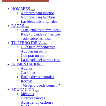
NOMBRES
Nombres para machos
Nombres para hembras
Las ideas más originales
RAZAS
Test: ¿cuál es tu raza ideal?
Razas cruzadas y mestizos
Todo sobre las razas
TU PERRO IDEAL
Guía para principiantes
Adoptar un perro
Comprar un perro
La llegada del perro a casa
ALIMENTACIÓN
Adultos
Cachorros
Barf y dietas naturales
Recetas
¿Mi perro puede comer...?
EDUCACIÓN
Métodos
Órdenes básicas
Adiestrar un cachorro