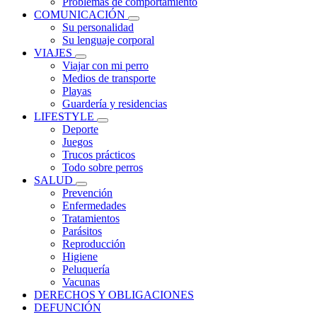
Problemas de comportamiento
COMUNICACIÓN
Su personalidad
Su lenguaje corporal
VIAJES
Viajar con mi perro
Medios de transporte
Playas
Guardería y residencias
LIFESTYLE
Deporte
Juegos
Trucos prácticos
Todo sobre perros
SALUD
Prevención
Enfermedades
Tratamientos
Parásitos
Reproducción
Higiene
Peluquería
Vacunas
DERECHOS Y OBLIGACIONES
DEFUNCIÓN