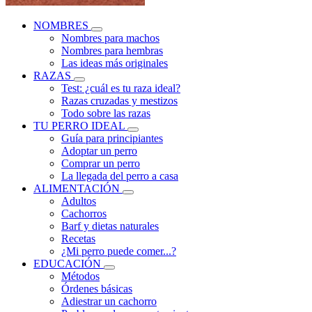
NOMBRES
Nombres para machos
Nombres para hembras
Las ideas más originales
RAZAS
Test: ¿cuál es tu raza ideal?
Razas cruzadas y mestizos
Todo sobre las razas
TU PERRO IDEAL
Guía para principiantes
Adoptar un perro
Comprar un perro
La llegada del perro a casa
ALIMENTACIÓN
Adultos
Cachorros
Barf y dietas naturales
Recetas
¿Mi perro puede comer...?
EDUCACIÓN
Métodos
Órdenes básicas
Adiestrar un cachorro