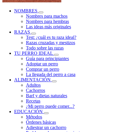
NOMBRES
Nombres para machos
Nombres para hembras
Las ideas más originales
RAZAS
Test: ¿cuál es tu raza ideal?
Razas cruzadas y mestizos
Todo sobre las razas
TU PERRO IDEAL
Guía para principiantes
Adoptar un perro
Comprar un perro
La llegada del perro a casa
ALIMENTACIÓN
Adultos
Cachorros
Barf y dietas naturales
Recetas
¿Mi perro puede comer...?
EDUCACIÓN
Métodos
Órdenes básicas
Adiestrar un cachorro