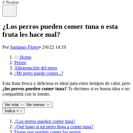
© Pixabay
¿Los perros pueden comer tuna o esta
fruta les hace mal?
Por
Santiago Flores
•
2/6/22 14:19
Home
Perros
Alimentación del perro
¿Mi perro puede comer...?
Esta fruta fresca y deliciosa es ideal para estos tiempos de calor, pero
¿los perros pueden comer tuna?
Te decimos si es buena idea o no
compartirla con tu lomito.
Ver más
Ver menos
Índice
+
−
¿Los perros pueden comer tuna?
¿Qué hago si mi perro llega a comer tuna?
Frutas que pueden comer los perros