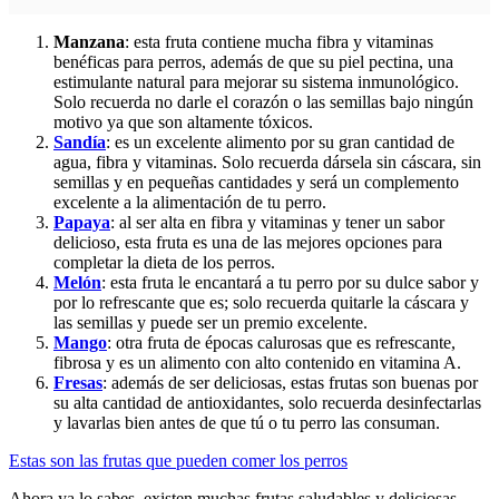
Manzana
: esta fruta contiene mucha fibra y vitaminas
benéficas para perros, además de que su piel pectina, una
estimulante natural para mejorar su sistema inmunológico.
Solo recuerda no darle el corazón o las semillas bajo ningún
motivo ya que son altamente tóxicos.
Sandía
: es un excelente alimento por su gran cantidad de
agua, fibra y vitaminas. Solo recuerda dársela sin cáscara, sin
semillas y en pequeñas cantidades y será un complemento
excelente a la alimentación de tu perro.
Papaya
: al ser alta en fibra y vitaminas y tener un sabor
delicioso, esta fruta es una de las mejores opciones para
completar la dieta de los perros.
Melón
: esta fruta le encantará a tu perro por su dulce sabor y
por lo refrescante que es; solo recuerda quitarle la cáscara y
las semillas y puede ser un premio excelente.
Mango
: otra fruta de épocas calurosas que es refrescante,
fibrosa y es un alimento con alto contenido en vitamina A.
Fresas
: además de ser deliciosas, estas frutas son buenas por
su alta cantidad de antioxidantes, solo recuerda desinfectarlas
y lavarlas bien antes de que tú o tu perro las consuman.
Estas son las frutas que pueden comer los perros
Ahora ya lo sabes, existen muchas frutas saludables y deliciosas