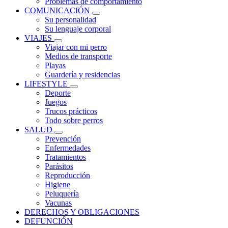
Problemas de comportamiento
COMUNICACIÓN
Su personalidad
Su lenguaje corporal
VIAJES
Viajar con mi perro
Medios de transporte
Playas
Guardería y residencias
LIFESTYLE
Deporte
Juegos
Trucos prácticos
Todo sobre perros
SALUD
Prevención
Enfermedades
Tratamientos
Parásitos
Reproducción
Higiene
Peluquería
Vacunas
DERECHOS Y OBLIGACIONES
DEFUNCIÓN