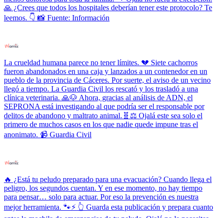
🙏 ¿Crees que todos los hospitales deberían tener este protocolo? Te
leemos. 👇 📸 Fuente: Información
La crueldad humana parece no tener límites. 💔 Siete cachorros
fueron abandonados en una caja y lanzados a un contenedor en un
pueblo de la provincia de Cáceres. Por suerte, el aviso de un vecino
llegó a tiempo. La Guardia Civil los rescató y los trasladó a una
clínica veterinaria. 🙏🐶 Ahora, gracias al análisis de ADN, el
SEPRONA está investigando al que podría ser el responsable por
delitos de abandono y maltrato animal.🧬⚖️ Ojalá este sea solo el
primero de muchos casos en los que nadie quede impune tras el
anonimato. 📹 Guardia Civil
🔥 ¿Está tu peludo preparado para una evacuación? Cuando llega el
peligro, los segundos cuentan. Y en ese momento, no hay tiempo
para pensar… solo para actuar. Por eso la prevención es nuestra
mejor herramienta. 🐾⚡ 👆 Guarda esta publicación y prepara cuanto