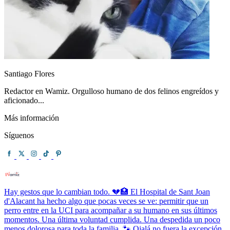
Santiago Flores
Redactor en Wamiz. Orgulloso humano de dos felinos engreídos y
aficionado...
Más información
Síguenos
Hay gestos que lo cambian todo. 💔🏥 El Hospital de Sant Joan
d'Alacant ha hecho algo que pocas veces se ve: permitir que un
perro entre en la UCI para acompañar a su humano en sus últimos
momentos. Una última voluntad cumplida. Una despedida un poco
menos dolorosa para toda la familia. 🐾 Ojalá no fuera la excepción.